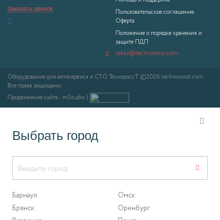
Помощь и поддержка
Заказать звонок
Пользовательское соглашение.
Оферта
Положение о порядке хранения и
защите ПДП
zakaz@technorosst.com
Оборудование для автосервиса и СТО ТехнороссТ ©2026 technorosst.com.
Все права защищены.
Продвижение сайта - mStudio
Выбрать город
Барнаул
Омск
Брянск
Оренбург