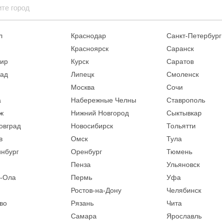
л
Краснодар
Санкт-Петербург
Красноярск
Саранск
ир
Курск
Саратов
рад
Липецк
Смоленск
Москва
Сочи
а
Набережные Челны
Ставрополь
ж
Нижний Новгород
Сыктывкар
овград
Новосибирск
Тольятти
в
Омск
Тула
инбург
Оренбург
Тюмень
Пенза
Ульяновск
-Ола
Пермь
Уфа
Ростов-на-Дону
Челябинск
во
Рязань
Чита
Самара
Ярославль