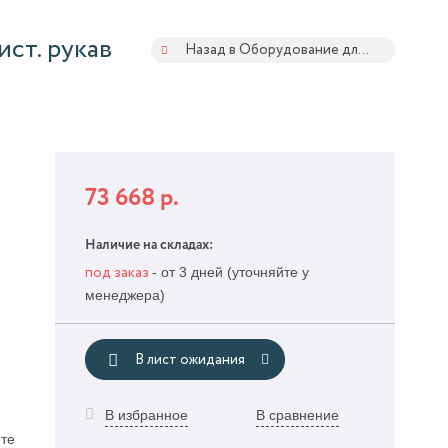
ист. рукав
Назад в Оборудование для перекачки и раздачи дизельного топлива
73 668
р.
Наличие на складах:
- от 3 дней (уточняйте у
под заказ
менеджера)
и
В лист ожидания
В избранное
В сравнение
те