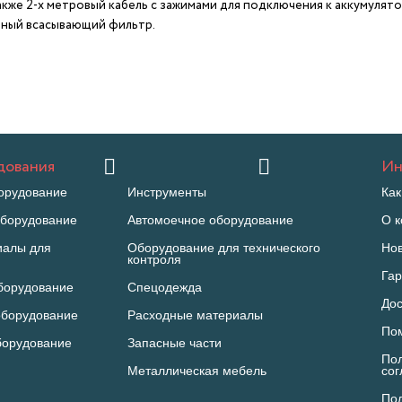
кже 2-х метровый кабель с зажимами для подключения к аккумулятор
нный всасывающий фильтр.
дования
Ин
орудование
Инструменты
Как
борудование
Автомоечное оборудование
О 
иалы для
Оборудование для технического
Но
контроля
Гар
борудование
Спецодежда
Дос
оборудование
Расходные материалы
По
борудование
Запасные части
Пол
Металлическая мебель
со
Пол