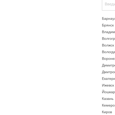
Барнау
Брянск
Владим
Волгог
Волжск
Вологд
Вороне
Димитр
Дмитро
Екатер
Ижевск
Йошкар
Казань
Кемеро
Киров