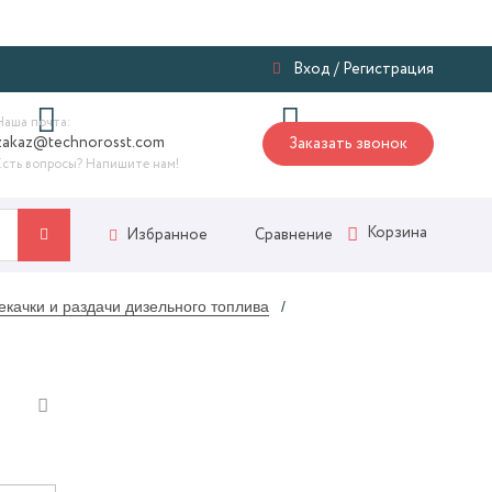
Я
Вход
/
Регистрация
Наша почта:
zakaz@technorosst.com
Заказать звонок
Есть вопросы? Напишите нам!
Корзина
Сравнение
Избранное
качки и раздачи дизельного топлива