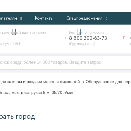
ИНТЕРНЕТ-МАГАЗИН ПРОФЕССИОНАЛЬНОГО ОБОРУДОВАНИ
упателям
Контакты
Спецпредложения
 компания (выдача заказов):
Бесплатно по России
8 800 200-63-73
я ул., 179в1
(Круглосуточно)
ля замены и раздачи масел и жидкостей
Оборудование для пере
нас., мех. пист. рукав 5 м, 35/70 л/мин
рать город