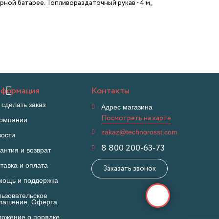
ной батарее. Топливораздаточный рукав - 4 м,
формация
Контакты
 сделать заказ
Адрес магазина
Посмотреть на карте
компании
zakaz@technorosst.com
вости
8 800 200-63-73
антия и возврат
тавка и оплата
Заказать звонок
мощь и поддержка
ьзовательское
глашение. Оферта
ожение о порядке