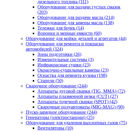
дизельного топлива
(311)
Оборудование для раздачи густых смазок
(203)
Оборудование для раздачи масла
(214)
Оборудование для замены масла
(138)
Тележки для бочек
(14)
Воронки и мерные емкости
(60)
Оборудование для мойки деталей и агрегатов
(44)
Оборудование для ремонта и покраски
автомобилей
(324)
Зоны подготовки
(26)
Измерительные системы
(3)
Инфракрасные сушки
(23)
Окрасочно-сушильные камеры
(23)
Оснастка для ремонта кузова
(198)
Стапели
(50)
Сварочное оборудование
(244)
Аппараты дуговой сварки (TIG, MMA)
(72)
Аппараты плазменной резки (CUT)
(27)
Аппараты точечной сварки (SPOT)
(42)
Сварочные полуавтоматы (MIG-MAG)
(90)
Пуско-зарядное оборудование
(244)
Генераторы (электростанции)
(25)
Оборудование для удаления выхлопных газов
(75)
Вентиляторы
(10)