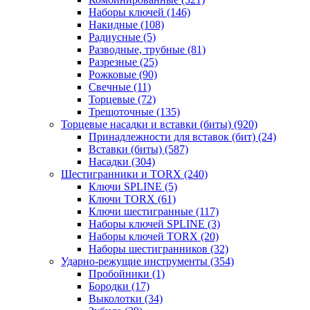
Наборы ключей
(146)
Накидные
(108)
Радиусные
(5)
Разводные, трубные
(81)
Разрезные
(25)
Рожковые
(90)
Свечные
(11)
Торцевые
(72)
Трещоточные
(135)
Торцевые насадки и вставки (биты)
(920)
Принадлежности для вставок (бит)
(24)
Вставки (биты)
(587)
Насадки
(304)
Шестигранники и TORX
(240)
Ключи SPLINE
(5)
Ключи TORX
(61)
Ключи шестигранные
(117)
Наборы ключей SPLINE
(3)
Наборы ключей TORX
(20)
Наборы шестигранников
(32)
Ударно-режущие инструменты
(354)
Пробойники
(1)
Бородки
(17)
Выколотки
(34)