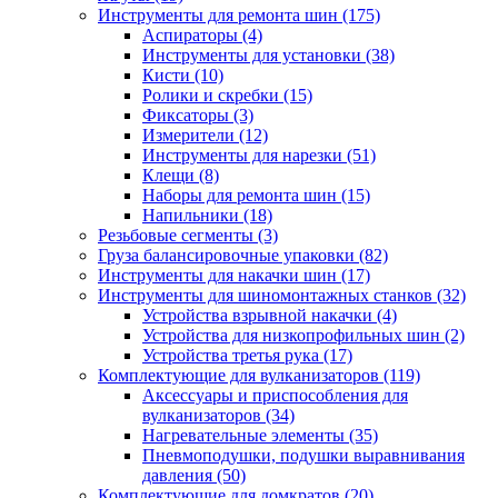
Инструменты для ремонта шин
(175)
Аспираторы
(4)
Инструменты для установки
(38)
Кисти
(10)
Ролики и скребки
(15)
Фиксаторы
(3)
Измерители
(12)
Инструменты для нарезки
(51)
Клещи
(8)
Наборы для ремонта шин
(15)
Напильники
(18)
Резьбовые сегменты
(3)
Груза балансировочные упаковки
(82)
Инструменты для накачки шин
(17)
Инструменты для шиномонтажных станков
(32)
Устройства взрывной накачки
(4)
Устройства для низкопрофильных шин
(2)
Устройства третья рука
(17)
Комплектующие для вулканизаторов
(119)
Аксессуары и приспособления для
вулканизаторов
(34)
Нагревательные элементы
(35)
Пневмоподушки, подушки выравнивания
давления
(50)
Комплектующие для домкратов
(20)