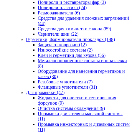
Полироли и реставраторы фар
(3)
Полироли пластика
(24)
Размораживатели
(6)
Средства для удаления сложных загрязнений
(44)
Средства для химчистки салона
(89)
Чернители шин
(22)
Герметики, формирователи прокладок
(148)
Защита от коррозии
(12)
Износостойкие составы
(2)
Клеи и герметики для кузова
(56)
Металлонаполненные составы и шпатлевки
(8)
Оборудование для нанесения герметиков и
клеев
(30)
Резьбовые уплотнители
(7)
Фланцевые уплотнители
(31)
Для промывки
(47)
Жидкости для очистки и тестирования
форсунок
(9)
Очистка системы охлаждения
(9)
Промывка двигателя и масляной системы
(11)
Промывка инжекторных и дизельных систем
(11)