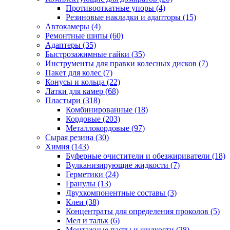
Противооткатные упоры
(4)
Резиновые накладки и адапторы
(15)
Автокамеры
(4)
Ремонтные шипы
(60)
Адаптеры
(35)
Быстрозажимные гайки
(35)
Инструменты для правки колесных дисков
(7)
Пакет для колес
(7)
Конусы и кольца
(22)
Латки для камер
(68)
Пластыри
(318)
Комбинированные
(18)
Кордовые
(203)
Металлокордовые
(97)
Сырая резина
(30)
Химия
(143)
Буферные очистители и обезжириватели
(18)
Вулканизирующие жидкости
(7)
Герметики
(24)
Гранулы
(13)
Двухкомпонентные составы
(3)
Клеи
(38)
Концентраты для определения проколов
(5)
Мел и тальк
(6)
Монтажные пасты и жидкости
(28)