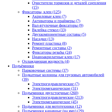
Очистители тормозов и деталей сцепления
(15)
Фиксаторы, клеи
(125)
Акриловые клеи
(7)
Активаторы и праймеры
(7)
Вал-втулочные фиксаторы
(9)
Вклейка стекол
(33)
Двухкомпонентные составы
(5)
Насадки
(13)
Ремонт пластика
(8)
Ремонтные составы
(2)
Фиксаторы резьбы
(24)
Цианоакрилатные клеи
(17)
Охлаждающая жидкость
(4)
Подъёмники
Парковочные системы
(37)
Подкатные колонны для грузовых автомобилей
(39)
Электрогидравлические
(7)
Электромеханические
(31)
Подъемники двухстоечные
(260)
Электрогидравлические
(213)
Электромеханические
(45)
Подъемники для мототехники
(12)
Подъемники канавные (на яму)
(29)