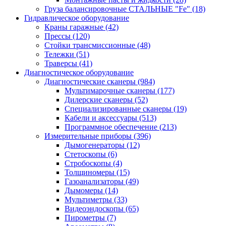
Груза балансировочные СТАЛЬНЫЕ "Fe"
(18)
Гидравлическое оборудование
Краны гаражные
(42)
Прессы
(120)
Стойки трансмиссионные
(48)
Тележки
(51)
Траверсы
(41)
Диагностическое оборудование
Диагностические сканеры
(984)
Мультимарочные сканеры
(177)
Дилерские сканеры
(52)
Специализированные сканеры
(19)
Кабели и аксессуары
(513)
Программное обеспечение
(213)
Измерительные приборы
(396)
Дымогенераторы
(12)
Стетоскопы
(6)
Стробоскопы
(4)
Толщиномеры
(15)
Газоанализаторы
(49)
Дымомеры
(14)
Мультиметры
(33)
Видеоэндоскопы
(65)
Пирометры
(7)