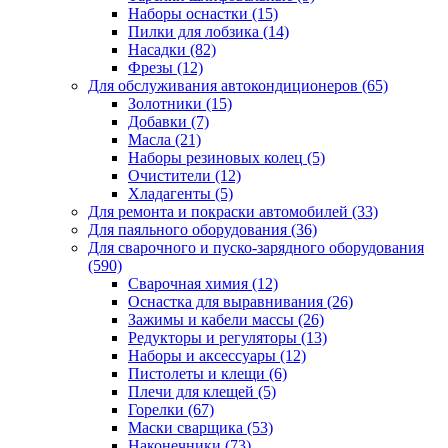
Наборы оснастки
(15)
Пилки для лобзика
(14)
Насадки
(82)
Фрезы
(12)
Для обслуживания автокондиционеров
(65)
Золотники
(15)
Добавки
(7)
Масла
(21)
Наборы резиновых колец
(5)
Очистители
(12)
Хладагенты
(5)
Для ремонта и покраски автомобилей
(33)
Для паяльного оборудования
(36)
Для сварочного и пуско-зарядного оборудования
(590)
Сварочная химия
(12)
Оснастка для выравнивания
(26)
Зажимы и кабели массы
(26)
Редукторы и регуляторы
(13)
Наборы и аксессуары
(12)
Пистолеты и клещи
(6)
Плечи для клещей
(5)
Горелки
(67)
Маски сварщика
(53)
Наконечники
(73)