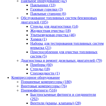
Паяльное оборудование
(42)
Паяльники
(33)
Газовые горелки
(3)
Паяльные станции
(6)
Обслуживание топливных систем бензиновых
двигателей
(105)
Стенды для диагностики
(14)
Жидкостная очистка
(18)
Ультразвуковая очистка
(46)
Химия
(1)
Наборы для тестирования топливных систем
впрыска
(21)
Приспособления для очистки топливных
систем
(5)
Диагностика и ремонт дизельных двигателей
(79)
Приборы
(60)
Стенды
(18)
Спецжидкости
(1)
Компрессорное оборудование
Поршневые компрессоры
(180)
Винтовые компрессоры
(76)
Пневмофитинги
(516)
Быстросъемные фитинги и соединители
(292)
Вентили (краны, клапаны)
(28)