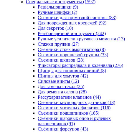
Специальные инструменты
(1597)
Развальцовщики
(9)
Ручные шлифки
(2)
Съемники для тормозной системы
(83)
Для поврежденных крепежей
(92)
Для секреток
(10)
Резьбонарезной инструмент
(242)
Ручные усилители крутящего момента
(13)
Стяжки пружин
(27)
Съемники стоек амортизатора
(8)
Съемники поршневой группы
(33)
Съемники шкивов
(28)
Фиксаторы распредвала и коленвала
(276)
Щипцы для топливных линий
(8)
Щипцы для хомутов
(42)
Силовые винты
(12)
Для замены стекол
(25)
Для ремонта салона
(28)
Рассухариватели клапанов
(44)
Съемники кислородных датчиков
(18)
Съемники масляных фильтров
(116)
Съемники подшипников
(185)
Съемники шаровых опор и рулевых
наконечников
(91)
Съёмники форсунок
(43)