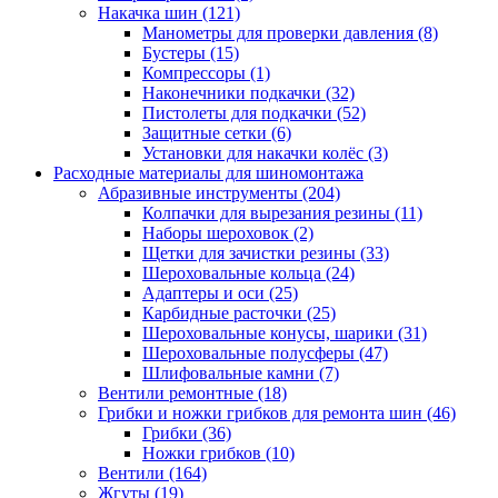
Накачка шин
(121)
Манометры для проверки давления
(8)
Бустеры
(15)
Компрессоры
(1)
Наконечники подкачки
(32)
Пистолеты для подкачки
(52)
Защитные сетки
(6)
Установки для накачки колёс
(3)
Расходные материалы для шиномонтажа
Абразивные инструменты
(204)
Колпачки для вырезания резины
(11)
Наборы шероховок
(2)
Щетки для зачистки резины
(33)
Шероховальные кольца
(24)
Адаптеры и оси
(25)
Карбидные расточки
(25)
Шероховальные конусы, шарики
(31)
Шероховальные полусферы
(47)
Шлифовальные камни
(7)
Вентили ремонтные
(18)
Грибки и ножки грибков для ремонта шин
(46)
Грибки
(36)
Ножки грибков
(10)
Вентили
(164)
Жгуты
(19)