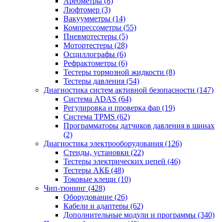
Ареометры
(8)
Люфтомер
(3)
Вакуумметры
(14)
Компрессометры
(55)
Пневмотестеры
(5)
Мотортестеры
(28)
Осциллографы
(6)
Рефрактометры
(6)
Тестеры тормозной жидкости
(8)
Тестеры давления
(54)
Диагностика систем активной безопасности
(147)
Система ADAS
(64)
Регулировка и проверка фар
(19)
Система TPMS
(62)
Программаторы датчиков давления в шинах
(2)
Диагностика электрооборудования
(126)
Стенды, установки
(22)
Тестеры электрических цепей
(46)
Тестеры АКБ
(48)
Токовые клещи
(10)
Чип-тюнинг
(428)
Оборудование
(26)
Кабели и адаптеры
(62)
Дополнительные модули и программы
(340)