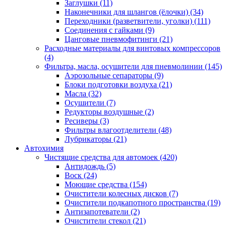
Заглушки
(11)
Наконечники для шлангов (ёлочки)
(34)
Переходники (разветвители, уголки)
(111)
Соединения с гайками
(9)
Цанговые пневмофитинги
(21)
Расходные материалы для винтовых компрессоров
(4)
Фильтра, масла, осушители для пневмолинии
(145)
Аэрозольные сепараторы
(9)
Блоки подготовки воздуха
(21)
Масла
(32)
Осушители
(7)
Редукторы воздушные
(2)
Ресиверы
(3)
Фильтры влагоотделители
(48)
Лубрикаторы
(21)
Автохимия
Чистящие средства для автомоек
(420)
Антидождь
(5)
Воск
(24)
Моющие средства
(154)
Очистители колесных дисков
(7)
Очистители подкапотного пространства
(19)
Антизапотеватели
(2)
Очистители стекол
(21)