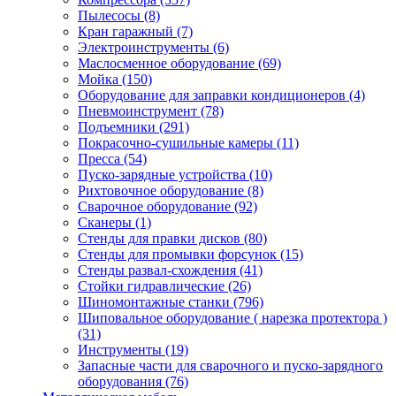
Пылесосы
(8)
Кран гаражный
(7)
Электроинструменты
(6)
Маслосменное оборудование
(69)
Мойка
(150)
Оборудование для заправки кондиционеров
(4)
Пневмоинструмент
(78)
Подъемники
(291)
Покрасочно-сушильные камеры
(11)
Пресса
(54)
Пуско-зарядные устройства
(10)
Рихтовочное оборудование
(8)
Сварочное оборудование
(92)
Сканеры
(1)
Стенды для правки дисков
(80)
Стенды для промывки форсунок
(15)
Стенды развал-схождения
(41)
Стойки гидравлические
(26)
Шиномонтажные станки
(796)
Шиповальное оборудование ( нарезка протектора )
(31)
Инструменты
(19)
Запасные части для сварочного и пуско-зарядного
оборудования
(76)