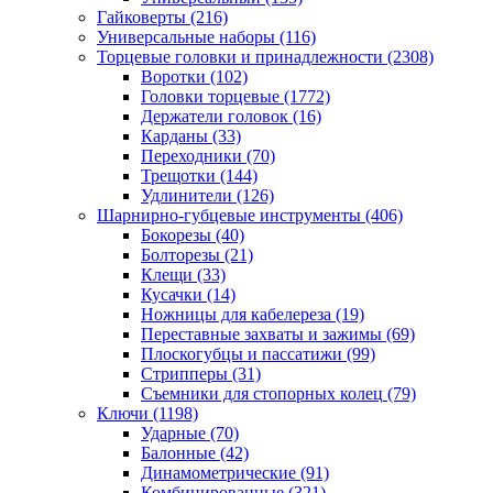
Гайковерты
(216)
Универсальные наборы
(116)
Торцевые головки и принадлежности
(2308)
Воротки
(102)
Головки торцевые
(1772)
Держатели головок
(16)
Карданы
(33)
Переходники
(70)
Трещотки
(144)
Удлинители
(126)
Шарнирно-губцевые инструменты
(406)
Бокорезы
(40)
Болторезы
(21)
Клещи
(33)
Кусачки
(14)
Ножницы для кабелереза
(19)
Переставные захваты и зажимы
(69)
Плоскогубцы и пассатижи
(99)
Стрипперы
(31)
Съемники для стопорных колец
(79)
Ключи
(1198)
Ударные
(70)
Балонные
(42)
Динамометрические
(91)
Комбинированные
(321)