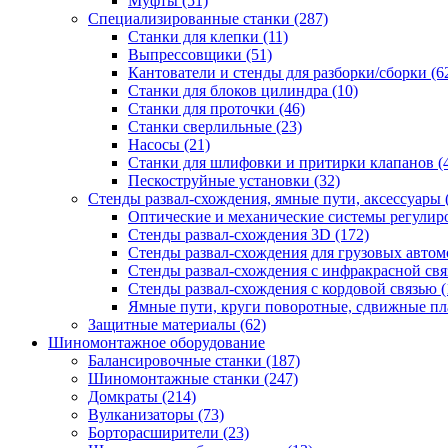
Муфты
(51)
Специализированные станки
(287)
Станки для клепки
(11)
Выпрессовщики
(51)
Кантователи и стенды для разборки/сборки
(6
Станки для блоков цилиндра
(10)
Станки для проточки
(46)
Станки сверлильные
(23)
Насосы
(21)
Станки для шлифовки и притирки клапанов
(
Пескоструйные установки
(32)
Стенды развал-схождения, ямные пути, аксессуары
Оптические и механические системы регулир
Стенды развал-схождения 3D
(172)
Стенды развал-схождения для грузовых авто
Стенды развал-схождения с инфракрасной св
Стенды развал-схождения с кордовой связью
(
Ямные пути, круги поворотные, сдвижные п
Защитные материалы
(62)
Шиномонтажное оборудование
Балансировочные станки
(187)
Шиномонтажные станки
(247)
Домкраты
(214)
Вулканизаторы
(73)
Борторасширители
(23)