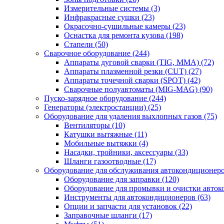
Измерительные системы
(3)
Инфракрасные сушки
(23)
Окрасочно-сушильные камеры
(23)
Оснастка для ремонта кузова
(198)
Стапели
(50)
Сварочное оборудование
(244)
Аппараты дуговой сварки (TIG, MMA)
(72)
Аппараты плазменной резки (CUT)
(27)
Аппараты точечной сварки (SPOT)
(42)
Сварочные полуавтоматы (MIG-MAG)
(90)
Пуско-зарядное оборудование
(244)
Генераторы (электростанции)
(25)
Оборудование для удаления выхлопных газов
(75)
Вентиляторы
(10)
Катушки вытяжные
(11)
Мобильные вытяжки
(4)
Насадки, тройники, аксессуары
(33)
Шланги газоотводные
(17)
Оборудование для обслуживания автокондиционер
Оборудование для заправки
(120)
Оборудование для промывки и очистки авто
Инструменты для автокондиционеров
(63)
Опции и запчасти для установок
(22)
Заправочные шланги
(17)