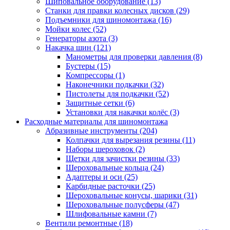
Шиповальное оборудование
(13)
Станки для правки колесных дисков
(29)
Подъемники для шиномонтажа
(16)
Мойки колес
(52)
Генераторы азота
(3)
Накачка шин
(121)
Манометры для проверки давления
(8)
Бустеры
(15)
Компрессоры
(1)
Наконечники подкачки
(32)
Пистолеты для подкачки
(52)
Защитные сетки
(6)
Установки для накачки колёс
(3)
Расходные материалы для шиномонтажа
Абразивные инструменты
(204)
Колпачки для вырезания резины
(11)
Наборы шероховок
(2)
Щетки для зачистки резины
(33)
Шероховальные кольца
(24)
Адаптеры и оси
(25)
Карбидные расточки
(25)
Шероховальные конусы, шарики
(31)
Шероховальные полусферы
(47)
Шлифовальные камни
(7)
Вентили ремонтные
(18)