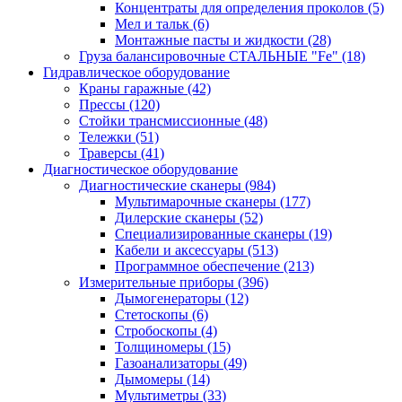
Концентраты для определения проколов
(5)
Мел и тальк
(6)
Монтажные пасты и жидкости
(28)
Груза балансировочные СТАЛЬНЫЕ "Fe"
(18)
Гидравлическое оборудование
Краны гаражные
(42)
Прессы
(120)
Стойки трансмиссионные
(48)
Тележки
(51)
Траверсы
(41)
Диагностическое оборудование
Диагностические сканеры
(984)
Мультимарочные сканеры
(177)
Дилерские сканеры
(52)
Специализированные сканеры
(19)
Кабели и аксессуары
(513)
Программное обеспечение
(213)
Измерительные приборы
(396)
Дымогенераторы
(12)
Стетоскопы
(6)
Стробоскопы
(4)
Толщиномеры
(15)
Газоанализаторы
(49)
Дымомеры
(14)
Мультиметры
(33)