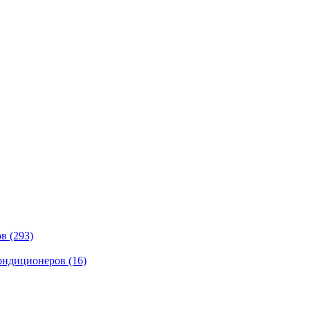
ов
(293)
кондиционеров
(16)