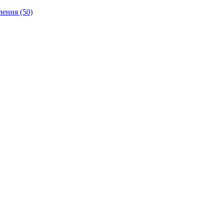
ления
(50)