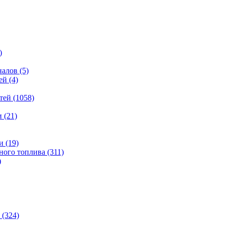
)
налов
(5)
ей
(4)
тей
(1058)
и
(21)
и
(19)
ьного топлива
(311)
)
(324)