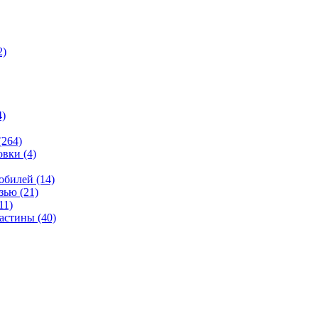
2)
4)
(264)
овки
(4)
мобилей
(14)
язью
(21)
11)
ластины
(40)