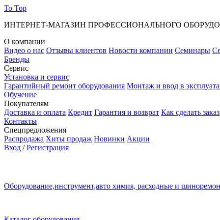
To Top
ИНТЕРНЕТ-МАГАЗИН ПРОФЕССИОНАЛЬНОГО ОБОРУД
О компании
Видео о нас
Отзывы клиентов
Новости компании
Семинары
С
Бренды
Сервис
Установка и сервис
Гарантийный ремонт оборудования
Монтаж и ввод в эксплуат
Обучение
Покупателям
Доставка и оплата
Кредит
Гарантия и возврат
Как сделать заказ
Контакты
Спецпредложения
Распродажа
Хиты продаж
Новинки
Акции
Вход
/
Регистрация
Оборудование,инструмент,авто химия, расходные и шиноремо
Каталог оборудования