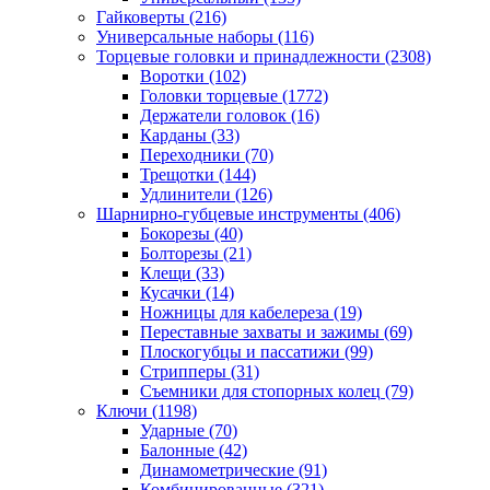
Гайковерты
(216)
Универсальные наборы
(116)
Торцевые головки и принадлежности
(2308)
Воротки
(102)
Головки торцевые
(1772)
Держатели головок
(16)
Карданы
(33)
Переходники
(70)
Трещотки
(144)
Удлинители
(126)
Шарнирно-губцевые инструменты
(406)
Бокорезы
(40)
Болторезы
(21)
Клещи
(33)
Кусачки
(14)
Ножницы для кабелереза
(19)
Переставные захваты и зажимы
(69)
Плоскогубцы и пассатижи
(99)
Стрипперы
(31)
Съемники для стопорных колец
(79)
Ключи
(1198)
Ударные
(70)
Балонные
(42)
Динамометрические
(91)
Комбинированные
(321)