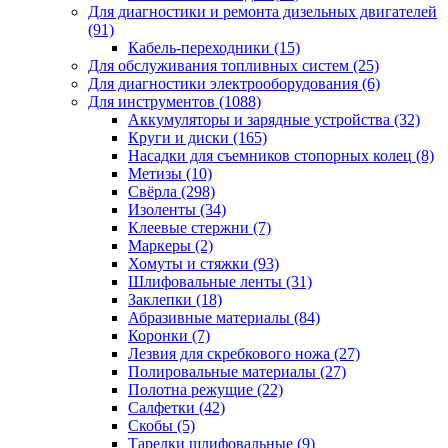
Для диагностики и ремонта дизельных двигателей
(91)
Кабель-переходники
(15)
Для обслуживания топливных систем
(25)
Для диагностики электрооборудования
(6)
Для инструментов
(1088)
Аккумуляторы и зарядные устройства
(32)
Круги и диски
(165)
Насадки для съемников стопорных колец
(8)
Метизы
(10)
Свёрла
(298)
Изоленты
(34)
Клеевые стержни
(7)
Маркеры
(2)
Хомуты и стяжки
(93)
Шлифовальные ленты
(31)
Заклепки
(18)
Абразивные материалы
(84)
Коронки
(7)
Лезвия для скребкового ножа
(27)
Полировальные материалы
(27)
Полотна режущие
(22)
Салфетки
(42)
Скобы
(5)
Тарелки шлифовальные
(9)