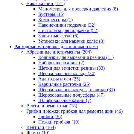
Накачка шин
(121)
Манометры для проверки давления
(8)
Бустеры
(15)
Компрессоры
(1)
Наконечники подкачки
(32)
Пистолеты для подкачки
(52)
Защитные сетки
(6)
Установки для накачки колёс
(3)
Расходные материалы для шиномонтажа
Абразивные инструменты
(204)
Колпачки для вырезания резины
(11)
Наборы шероховок
(2)
Щетки для зачистки резины
(33)
Шероховальные кольца
(24)
Адаптеры и оси
(25)
Карбидные расточки
(25)
Шероховальные конусы, шарики
(31)
Шероховальные полусферы
(47)
Шлифовальные камни
(7)
Вентили ремонтные
(18)
Грибки и ножки грибков для ремонта шин
(46)
Грибки
(36)
Ножки грибков
(10)
Вентили
(164)
Жгуты
(19)