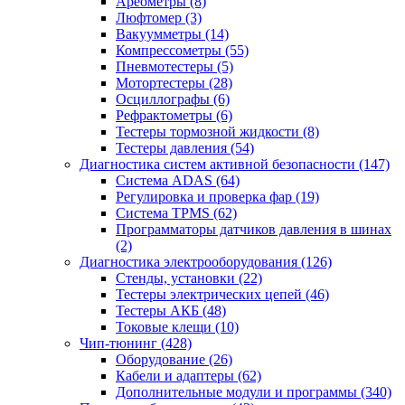
Ареометры
(8)
Люфтомер
(3)
Вакуумметры
(14)
Компрессометры
(55)
Пневмотестеры
(5)
Мотортестеры
(28)
Осциллографы
(6)
Рефрактометры
(6)
Тестеры тормозной жидкости
(8)
Тестеры давления
(54)
Диагностика систем активной безопасности
(147)
Система ADAS
(64)
Регулировка и проверка фар
(19)
Система TPMS
(62)
Программаторы датчиков давления в шинах
(2)
Диагностика электрооборудования
(126)
Стенды, установки
(22)
Тестеры электрических цепей
(46)
Тестеры АКБ
(48)
Токовые клещи
(10)
Чип-тюнинг
(428)
Оборудование
(26)
Кабели и адаптеры
(62)
Дополнительные модули и программы
(340)