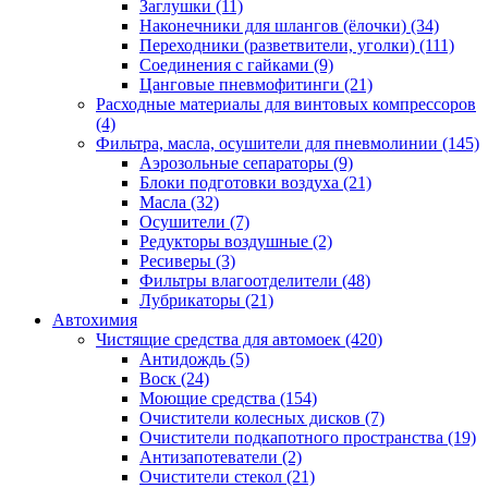
Заглушки
(11)
Наконечники для шлангов (ёлочки)
(34)
Переходники (разветвители, уголки)
(111)
Соединения с гайками
(9)
Цанговые пневмофитинги
(21)
Расходные материалы для винтовых компрессоров
(4)
Фильтра, масла, осушители для пневмолинии
(145)
Аэрозольные сепараторы
(9)
Блоки подготовки воздуха
(21)
Масла
(32)
Осушители
(7)
Редукторы воздушные
(2)
Ресиверы
(3)
Фильтры влагоотделители
(48)
Лубрикаторы
(21)
Автохимия
Чистящие средства для автомоек
(420)
Антидождь
(5)
Воск
(24)
Моющие средства
(154)
Очистители колесных дисков
(7)
Очистители подкапотного пространства
(19)
Антизапотеватели
(2)
Очистители стекол
(21)