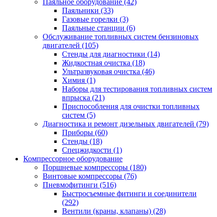
Паяльное оборудование
(42)
Паяльники
(33)
Газовые горелки
(3)
Паяльные станции
(6)
Обслуживание топливных систем бензиновых
двигателей
(105)
Стенды для диагностики
(14)
Жидкостная очистка
(18)
Ультразвуковая очистка
(46)
Химия
(1)
Наборы для тестирования топливных систем
впрыска
(21)
Приспособления для очистки топливных
систем
(5)
Диагностика и ремонт дизельных двигателей
(79)
Приборы
(60)
Стенды
(18)
Спецжидкости
(1)
Компрессорное оборудование
Поршневые компрессоры
(180)
Винтовые компрессоры
(76)
Пневмофитинги
(516)
Быстросъемные фитинги и соединители
(292)
Вентили (краны, клапаны)
(28)