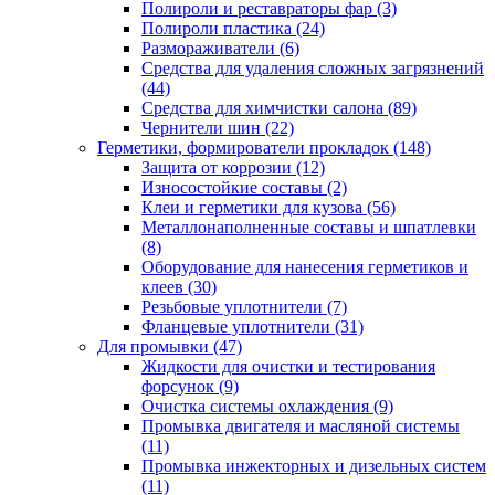
Полироли и реставраторы фар
(3)
Полироли пластика
(24)
Размораживатели
(6)
Средства для удаления сложных загрязнений
(44)
Средства для химчистки салона
(89)
Чернители шин
(22)
Герметики, формирователи прокладок
(148)
Защита от коррозии
(12)
Износостойкие составы
(2)
Клеи и герметики для кузова
(56)
Металлонаполненные составы и шпатлевки
(8)
Оборудование для нанесения герметиков и
клеев
(30)
Резьбовые уплотнители
(7)
Фланцевые уплотнители
(31)
Для промывки
(47)
Жидкости для очистки и тестирования
форсунок
(9)
Очистка системы охлаждения
(9)
Промывка двигателя и масляной системы
(11)
Промывка инжекторных и дизельных систем
(11)