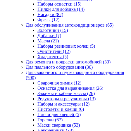
Наборы оснастки
(15)
Пилки для лобзика
(14)
Насадки
(82)
Фрезы
(12)
Для обслуживания автокондиционеров
(65)
Золотники
(15)
Добавки
(7)
Масла
(21)
Наборы резиновых колец
(5)
Очистители
(12)
Хладагенты
(5)
Для ремонта и покраски автомобилей
(33)
Для паяльного оборудования
(36)
Для сварочного и пуско-зарядного оборудования
(590)
Сварочная химия
(12)
Оснастка для выравнивания
(26)
Зажимы и кабели массы
(26)
Редукторы и регуляторы
(13)
Наборы и аксессуары
(12)
Пистолеты и клещи
(6)
Плечи для клещей
(5)
Горелки
(67)
Маски сварщика
(53)
Наконечники
(73)