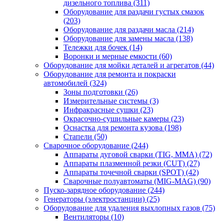
дизельного топлива
(311)
Оборудование для раздачи густых смазок
(203)
Оборудование для раздачи масла
(214)
Оборудование для замены масла
(138)
Тележки для бочек
(14)
Воронки и мерные емкости
(60)
Оборудование для мойки деталей и агрегатов
(44)
Оборудование для ремонта и покраски
автомобилей
(324)
Зоны подготовки
(26)
Измерительные системы
(3)
Инфракрасные сушки
(23)
Окрасочно-сушильные камеры
(23)
Оснастка для ремонта кузова
(198)
Стапели
(50)
Сварочное оборудование
(244)
Аппараты дуговой сварки (TIG, MMA)
(72)
Аппараты плазменной резки (CUT)
(27)
Аппараты точечной сварки (SPOT)
(42)
Сварочные полуавтоматы (MIG-MAG)
(90)
Пуско-зарядное оборудование
(244)
Генераторы (электростанции)
(25)
Оборудование для удаления выхлопных газов
(75)
Вентиляторы
(10)