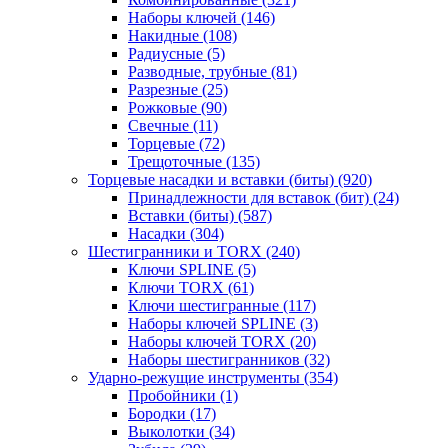
Наборы ключей
(146)
Накидные
(108)
Радиусные
(5)
Разводные, трубные
(81)
Разрезные
(25)
Рожковые
(90)
Свечные
(11)
Торцевые
(72)
Трещоточные
(135)
Торцевые насадки и вставки (биты)
(920)
Принадлежности для вставок (бит)
(24)
Вставки (биты)
(587)
Насадки
(304)
Шестигранники и TORX
(240)
Ключи SPLINE
(5)
Ключи TORX
(61)
Ключи шестигранные
(117)
Наборы ключей SPLINE
(3)
Наборы ключей TORX
(20)
Наборы шестигранников
(32)
Ударно-режущие инструменты
(354)
Пробойники
(1)
Бородки
(17)
Выколотки
(34)