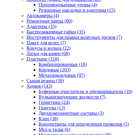
Противооткатные упоры
(4)
Резиновые накладки и адапторы
(15)
Автокамеры
(4)
Ремонтные шипы
(60)
Адаптеры
(35)
Быстрозажимные гайки
(35)
Инструменты для правки колесных дисков
(7)
Пакет для колес
(7)
Конусы и кольца
(22)
Латки для камер
(68)
Пластыри
(318)
Комбинированные
(18)
Кордовые
(203)
Металлокордовые
(97)
Сырая резина
(30)
Химия
(143)
Буферные очистители и обезжириватели
(18)
Вулканизирующие жидкости
(7)
Герметики
(24)
Гранулы
(13)
Двухкомпонентные составы
(3)
Клеи
(38)
Концентраты для определения проколов
(5)
Мел и тальк
(6)
Монтажные пасты и жидкости
(28)