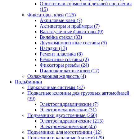
Очистители тормозов и деталей сцепления
(15)
Фиксаторы, клеи
(125)
Акриловые клеи
(7)
Активаторы и праймеры
(7)
Вал-втулочные фиксаторы
(9)
Вклейка стекол
(33)
Двухкомпонентные составы
(5)
Насадки
(13)
Ремонт пластика
(8)
Ремонтные составы
(2)
Фиксаторы резьбы
(24)
Цианоакрилатные клеи
(17)
Охлаждающая жидкость
(4)
Подъёмники
Парковочные системы
(37)
Подкатные колонны для грузовых автомобилей
(39)
Электрогидравлические
(7)
Электромеханические
(31)
Подъемники двухстоечные
(260)
Электрогидравлические
(213)
Электромеханические
(45)
Подъемники для мототехники
(12)
Подъемники канавные (на яму)
(29)