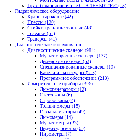
Груза балансировочные СТАЛЬНЫЕ "Fe"
(18)
Гидравлическое оборудование
Краны гаражные
(42)
Прессы
(120)
Стойки трансмиссионные
(48)
Тележки
(51)
Траверсы
(41)
Диагностическое оборудование
Диагностические сканеры
(984)
Мультимарочные сканеры
(177)
Дилерские сканеры
(52)
Специализированные сканеры
(19)
Кабели и аксессуары
(513)
Программное обеспечение
(213)
Измерительные приборы
(396)
Дымогенераторы
(12)
Стетоскопы
(6)
Стробоскопы
(4)
Толщиномеры
(15)
Газоанализаторы
(49)
Дымомеры
(14)
Мультиметры
(33)
Видеоэндоскопы
(65)
Пирометры
(7)