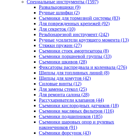
Специальные инструменты
(1597)
Развальцовщики
(9)
Ручные шлифки
(2)
Съемники для тормозной системы
(83)
Для поврежденных крепежей
(92)
Для секреток
(10)
Резьбонарезной инструмент
(242)
Ручные усилители крутящего момента
(13)
Стяжки пружин
(27)
Съемники стоек амортизатора
(8)
Съемники поршневой группы
(33)
Съемники шкивов
(28)
Фиксаторы распредвала и коленвала
(276)
Щипцы для топливных линий
(8)
Щипцы для хомутов
(42)
Силовые винты
(12)
Для замены стекол
(25)
Для ремонта салона
(28)
Рассухариватели клапанов
(44)
Съемники кислородных датчиков
(18)
Съемники масляных фильтров
(116)
Съемники подшипников
(185)
Съемники шаровых опор и рулевых
наконечников
(91)
Съёмники форсунок
(43)