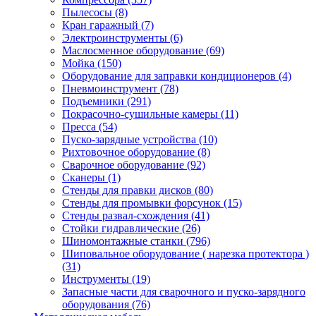
Пылесосы
(8)
Кран гаражный
(7)
Электроинструменты
(6)
Маслосменное оборудование
(69)
Мойка
(150)
Оборудование для заправки кондиционеров
(4)
Пневмоинструмент
(78)
Подъемники
(291)
Покрасочно-сушильные камеры
(11)
Пресса
(54)
Пуско-зарядные устройства
(10)
Рихтовочное оборудование
(8)
Сварочное оборудование
(92)
Сканеры
(1)
Стенды для правки дисков
(80)
Стенды для промывки форсунок
(15)
Стенды развал-схождения
(41)
Стойки гидравлические
(26)
Шиномонтажные станки
(796)
Шиповальное оборудование ( нарезка протектора )
(31)
Инструменты
(19)
Запасные части для сварочного и пуско-зарядного
оборудования
(76)