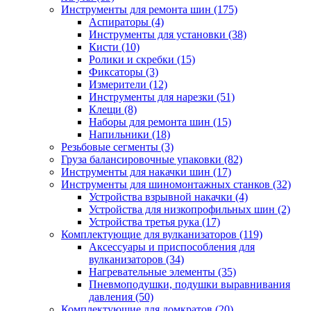
Инструменты для ремонта шин
(175)
Аспираторы
(4)
Инструменты для установки
(38)
Кисти
(10)
Ролики и скребки
(15)
Фиксаторы
(3)
Измерители
(12)
Инструменты для нарезки
(51)
Клещи
(8)
Наборы для ремонта шин
(15)
Напильники
(18)
Резьбовые сегменты
(3)
Груза балансировочные упаковки
(82)
Инструменты для накачки шин
(17)
Инструменты для шиномонтажных станков
(32)
Устройства взрывной накачки
(4)
Устройства для низкопрофильных шин
(2)
Устройства третья рука
(17)
Комплектующие для вулканизаторов
(119)
Аксессуары и приспособления для
вулканизаторов
(34)
Нагревательные элементы
(35)
Пневмоподушки, подушки выравнивания
давления
(50)
Комплектующие для домкратов
(20)