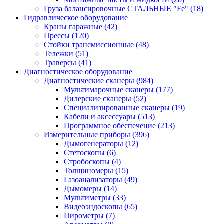
Груза балансировочные СТАЛЬНЫЕ "Fe"
(18)
Гидравлическое оборудование
Краны гаражные
(42)
Прессы
(120)
Стойки трансмиссионные
(48)
Тележки
(51)
Траверсы
(41)
Диагностическое оборудование
Диагностические сканеры
(984)
Мультимарочные сканеры
(177)
Дилерские сканеры
(52)
Специализированные сканеры
(19)
Кабели и аксессуары
(513)
Программное обеспечение
(213)
Измерительные приборы
(396)
Дымогенераторы
(12)
Стетоскопы
(6)
Стробоскопы
(4)
Толщиномеры
(15)
Газоанализаторы
(49)
Дымомеры
(14)
Мультиметры
(33)
Видеоэндоскопы
(65)
Пирометры
(7)