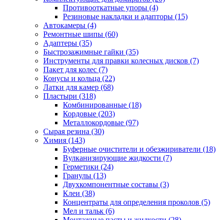
Противооткатные упоры
(4)
Резиновые накладки и адапторы
(15)
Автокамеры
(4)
Ремонтные шипы
(60)
Адаптеры
(35)
Быстрозажимные гайки
(35)
Инструменты для правки колесных дисков
(7)
Пакет для колес
(7)
Конусы и кольца
(22)
Латки для камер
(68)
Пластыри
(318)
Комбинированные
(18)
Кордовые
(203)
Металлокордовые
(97)
Сырая резина
(30)
Химия
(143)
Буферные очистители и обезжириватели
(18)
Вулканизирующие жидкости
(7)
Герметики
(24)
Гранулы
(13)
Двухкомпонентные составы
(3)
Клеи
(38)
Концентраты для определения проколов
(5)
Мел и тальк
(6)
Монтажные пасты и жидкости
(28)