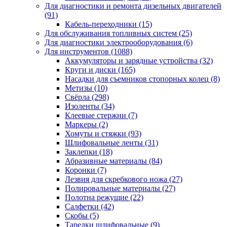
Для диагностики и ремонта дизельных двигателей
(91)
Кабель-переходники
(15)
Для обслуживания топливных систем
(25)
Для диагностики электрооборудования
(6)
Для инструментов
(1088)
Аккумуляторы и зарядные устройства
(32)
Круги и диски
(165)
Насадки для съемников стопорных колец
(8)
Метизы
(10)
Свёрла
(298)
Изоленты
(34)
Клеевые стержни
(7)
Маркеры
(2)
Хомуты и стяжки
(93)
Шлифовальные ленты
(31)
Заклепки
(18)
Абразивные материалы
(84)
Коронки
(7)
Лезвия для скребкового ножа
(27)
Полировальные материалы
(27)
Полотна режущие
(22)
Салфетки
(42)
Скобы
(5)
Тарелки шлифовальные
(9)