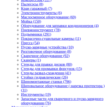
Пылесосы
(8)
Кран гаражный
(7)
Электроинструменты
(6)
Маслосменное оборудование
(69)
Мойка
(150)
Оборудование для заправки кондиционеров
(4)
Пневмоинструмент
(78)
Подъемники
(291)
Покрасочно-сушильные камеры
(11)
Пресса
(54)
Пуско-зарядные устройства
(10)
Рихтовочное оборудование
(8)
Сварочное оборудование
(92)
Сканеры
(1)
Стенды для правки дисков
(80)
Стенды для промывки форсунок
(15)
Стенды развал-схождения
(41)
Стойки гидравлические
(26)
Шиномонтажные станки
(796)
Шиповальное оборудование ( нарезка протектора )
(31)
Инструменты
(19)
Запасные части для сварочного и пуско-зарядного
оборудования
(76)