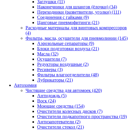
Заглушки
(11)
Наконечники для шлангов (ёлочки)
(34)
Переходники (разветвители, уголки)
(111)
Соединения с гайками
(9)
Цанговые пневмофитинги
(21)
Расходные материалы для винтовых компрессоров
(4)
Фильтра, масла, осушители для пневмолинии
(145)
Аэрозольные сепараторы
(9)
Блоки подготовки воздуха
(21)
Масла
(32)
Осушители
(7)
Редукторы воздушные
(2)
Ресиверы
(3)
Фильтры влагоотделители
(48)
Лубрикаторы
(21)
Автохимия
Чистящие средства для автомоек
(420)
Антидождь
(5)
Воск
(24)
Моющие средства
(154)
Очистители колесных дисков
(7)
Очистители подкапотного пространства
(19)
Антизапотеватели
(2)
Очистители стекол
(21)