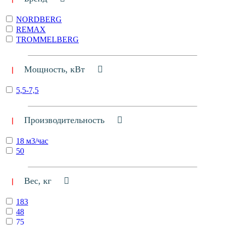
NORDBERG
REMAX
TROMMELBERG
Мощность, кВт
5,5-7,5
Производительность
18 м3/час
50
Вес, кг
183
48
75