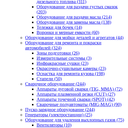
дизельного топлива
(311)
Оборудование для раздачи густых смазок
(203)
Оборудование для раздачи масла
(214)
Оборудование для замены масла
(138)
Тележки для бочек
(14)
Воронки и мерные емкости
(60)
Оборудование для мойки деталей и агрегатов
(44)
Оборудование для ремонта и покраски
автомобилей
(324)
Зоны подготовки
(26)
Измерительные системы
(3)
Инфракрасные сушки
(23)
Окрасочно-сушильные камеры
(23)
Оснастка для ремонта кузова
(198)
Стапели
(50)
Сварочное оборудование
(244)
Аппараты дуговой сварки (TIG, MMA)
(72)
Аппараты плазменной резки (CUT)
(27)
Аппараты точечной сварки (SPOT)
(42)
Сварочные полуавтоматы (MIG-MAG)
(90)
Пуско-зарядное оборудование
(244)
Генераторы (электростанции)
(25)
Оборудование для удаления выхлопных газов
(75)
Вентиляторы
(10)