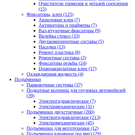
Очистители тормозов и деталей сцепления
(15)
Фиксаторы, клеи
(125)
Акриловые клеи
(7)
Активаторы и праймеры
(7)
Вал-втулочные фиксаторы
(9)
Вклейка стекол
(33)
Двухкомпонентные составы
(5)
Насадки
(13)
Ремонт пластика
(8)
Ремонтные составы
(2)
Фиксаторы резьбы
(24)
Цианоакрилатные клеи
(17)
Охлаждающая жидкость
(4)
Подъёмники
Парковочные системы
(37)
Подкатные колонны для грузовых автомобилей
(39)
Электрогидравлические
(7)
Электромеханические
(31)
Подъемники двухстоечные
(260)
Электрогидравлические
(213)
Электромеханические
(45)
Подъемники для мототехники
(12)
Подъемники канавные (на яму)
(29)