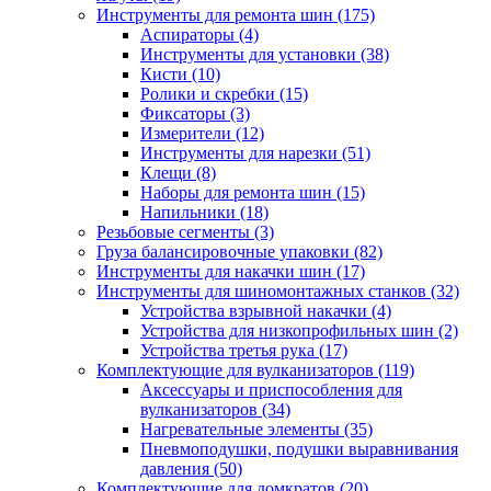
Инструменты для ремонта шин
(175)
Аспираторы
(4)
Инструменты для установки
(38)
Кисти
(10)
Ролики и скребки
(15)
Фиксаторы
(3)
Измерители
(12)
Инструменты для нарезки
(51)
Клещи
(8)
Наборы для ремонта шин
(15)
Напильники
(18)
Резьбовые сегменты
(3)
Груза балансировочные упаковки
(82)
Инструменты для накачки шин
(17)
Инструменты для шиномонтажных станков
(32)
Устройства взрывной накачки
(4)
Устройства для низкопрофильных шин
(2)
Устройства третья рука
(17)
Комплектующие для вулканизаторов
(119)
Аксессуары и приспособления для
вулканизаторов
(34)
Нагревательные элементы
(35)
Пневмоподушки, подушки выравнивания
давления
(50)
Комплектующие для домкратов
(20)