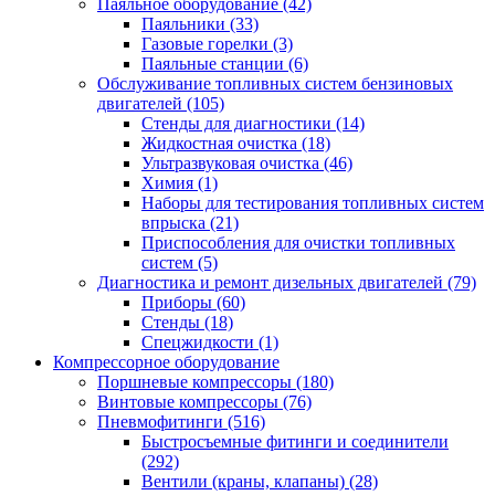
Паяльное оборудование
(42)
Паяльники
(33)
Газовые горелки
(3)
Паяльные станции
(6)
Обслуживание топливных систем бензиновых
двигателей
(105)
Стенды для диагностики
(14)
Жидкостная очистка
(18)
Ультразвуковая очистка
(46)
Химия
(1)
Наборы для тестирования топливных систем
впрыска
(21)
Приспособления для очистки топливных
систем
(5)
Диагностика и ремонт дизельных двигателей
(79)
Приборы
(60)
Стенды
(18)
Спецжидкости
(1)
Компрессорное оборудование
Поршневые компрессоры
(180)
Винтовые компрессоры
(76)
Пневмофитинги
(516)
Быстросъемные фитинги и соединители
(292)
Вентили (краны, клапаны)
(28)