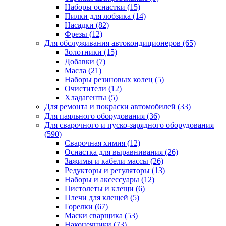
Наборы оснастки
(15)
Пилки для лобзика
(14)
Насадки
(82)
Фрезы
(12)
Для обслуживания автокондиционеров
(65)
Золотники
(15)
Добавки
(7)
Масла
(21)
Наборы резиновых колец
(5)
Очистители
(12)
Хладагенты
(5)
Для ремонта и покраски автомобилей
(33)
Для паяльного оборудования
(36)
Для сварочного и пуско-зарядного оборудования
(590)
Сварочная химия
(12)
Оснастка для выравнивания
(26)
Зажимы и кабели массы
(26)
Редукторы и регуляторы
(13)
Наборы и аксессуары
(12)
Пистолеты и клещи
(6)
Плечи для клещей
(5)
Горелки
(67)
Маски сварщика
(53)
Наконечники
(73)