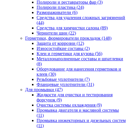
Полироли и реставраторы фар
(3)
Полироли пластика
(24)
Размораживатели
(6)
Средства для удаления сложных загрязнений
(44)
Средства для химчистки салона
(89)
Чернители шин
(22)
Герметики, формирователи прокладок
(148)
Защита от коррозии
(12)
Износостойкие составы
(2)
Клеи и герметики для кузова
(56)
Металлонаполненные составы и шпатлевки
(8)
Оборудование для нанесения герметиков и
клеев
(30)
Резьбовые уплотнители
(7)
Фланцевые уплотнители
(31)
Для промывки
(47)
Жидкости для очистки и тестирования
форсунок
(9)
Очистка системы охлаждения
(9)
Промывка двигателя и масляной системы
(11)
Промывка инжекторных и дизельных систем
(11)