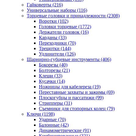
Гайковерты
(216)
Универсальные наборы
(116)
Торцевые головки и принадлежности
(2308)
Воротки
(102)
Головки торцевые
(1772)
Держатели головок
(16)
Карданы
(33)
Переходники
(70)
Трещотки
(144)
Удлинители
(126)
Шарнирно-губцевые инструменты
(406)
Бокорезы
(40)
Болторезы
(21)
Клещи
(33)
Кусачки
(14)
Ножницы для кабелереза
(19)
Переставные захваты и зажимы
(69)
Плоскогубцы и пассатижи
(99)
Стрипперы
(31)
Съемники для стопорных колец
(79)
Ключи
(1198)
Ударные
(70)
Балонные
(42)
Динамометрические
(91)
Комбинированные
(321)