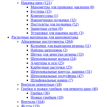
Накачка шин
(121)
Манометры для проверки давления
(8)
Бустеры
(15)
Компрессоры
(1)
Наконечники подкачки
(32)
Пистолеты для подкачки
(52)
Защитные сетки
(6)
Установки для накачки колёс
(3)
Расходные материалы для шиномонтажа
Абразивные инструменты
(204)
Колпачки для вырезания резины
(11)
Наборы шероховок
(2)
Щетки для зачистки резины
(33)
Шероховальные кольца
(24)
Адаптеры и оси
(25)
Карбидные расточки
(25)
Шероховальные конусы, шарики
(31)
Шероховальные полусферы
(47)
Шлифовальные камни
(7)
Вентили ремонтные
(18)
Грибки и ножки грибков для ремонта шин
(46)
Грибки
(36)
Ножки грибков
(10)
Вентили
(164)
Жгуты
(19)