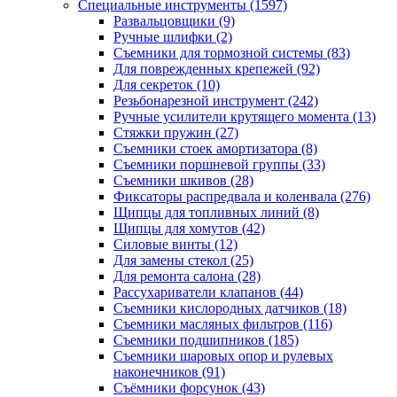
Специальные инструменты
(1597)
Развальцовщики
(9)
Ручные шлифки
(2)
Съемники для тормозной системы
(83)
Для поврежденных крепежей
(92)
Для секреток
(10)
Резьбонарезной инструмент
(242)
Ручные усилители крутящего момента
(13)
Стяжки пружин
(27)
Съемники стоек амортизатора
(8)
Съемники поршневой группы
(33)
Съемники шкивов
(28)
Фиксаторы распредвала и коленвала
(276)
Щипцы для топливных линий
(8)
Щипцы для хомутов
(42)
Силовые винты
(12)
Для замены стекол
(25)
Для ремонта салона
(28)
Рассухариватели клапанов
(44)
Съемники кислородных датчиков
(18)
Съемники масляных фильтров
(116)
Съемники подшипников
(185)
Съемники шаровых опор и рулевых
наконечников
(91)
Съёмники форсунок
(43)