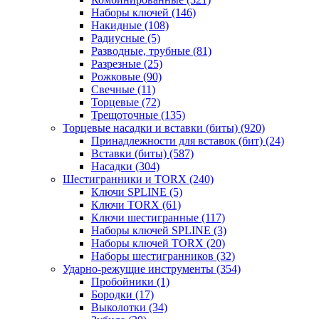
Наборы ключей
(146)
Накидные
(108)
Радиусные
(5)
Разводные, трубные
(81)
Разрезные
(25)
Рожковые
(90)
Свечные
(11)
Торцевые
(72)
Трещоточные
(135)
Торцевые насадки и вставки (биты)
(920)
Принадлежности для вставок (бит)
(24)
Вставки (биты)
(587)
Насадки
(304)
Шестигранники и TORX
(240)
Ключи SPLINE
(5)
Ключи TORX
(61)
Ключи шестигранные
(117)
Наборы ключей SPLINE
(3)
Наборы ключей TORX
(20)
Наборы шестигранников
(32)
Ударно-режущие инструменты
(354)
Пробойники
(1)
Бородки
(17)
Выколотки
(34)