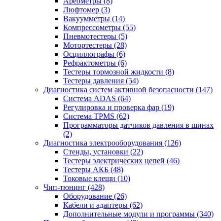
Ареометры
(8)
Люфтомер
(3)
Вакуумметры
(14)
Компрессометры
(55)
Пневмотестеры
(5)
Мотортестеры
(28)
Осциллографы
(6)
Рефрактометры
(6)
Тестеры тормозной жидкости
(8)
Тестеры давления
(54)
Диагностика систем активной безопасности
(147)
Система ADAS
(64)
Регулировка и проверка фар
(19)
Система TPMS
(62)
Программаторы датчиков давления в шинах
(2)
Диагностика электрооборудования
(126)
Стенды, установки
(22)
Тестеры электрических цепей
(46)
Тестеры АКБ
(48)
Токовые клещи
(10)
Чип-тюнинг
(428)
Оборудование
(26)
Кабели и адаптеры
(62)
Дополнительные модули и программы
(340)