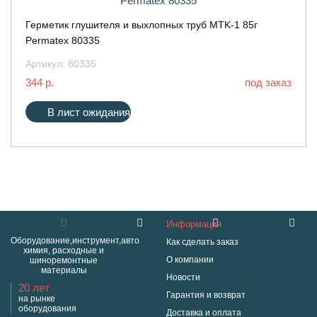
Герметик глушителя и выхлопных труб MTK-1 85г
Permatex 80335
Артикул:
80335
344 р.
под заказ
В лист ожидания
Информация
Оборудование,инструмент,авто
Как сделать заказ
химия, расходные и
О компании
шиноремонтные
материалы
Новости
20 лет
Гарантия и возврат
на рынке
оборудования
Доставка и оплата