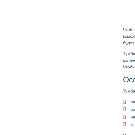
Чтобы
комфо
будет
Тумба
колич
Чтобы
Ос
Тумба
ра
р
н
кр