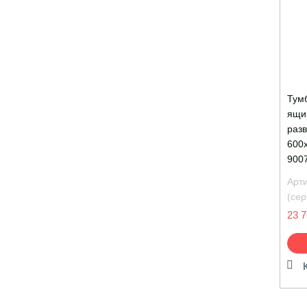
Тумб
ящи
раз
600
900
Арт
(сер
23 7