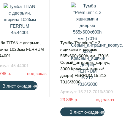
ба TITAN с дверьми,
Тумба "Premium" с 2
рина 1023мм FERRUM
ящиками и дверью
44001
565х600х600h мм. (7016
Серый_антрацит_корпус,
икул:
45.44001
3000 Красный_ящики/
798 р.
под заказ
двери) FERRUM 15.212-
7016/3000
В лист ожидания
Артикул:
15.212-7016/3000
23 865 р.
под заказ
В лист ожидания