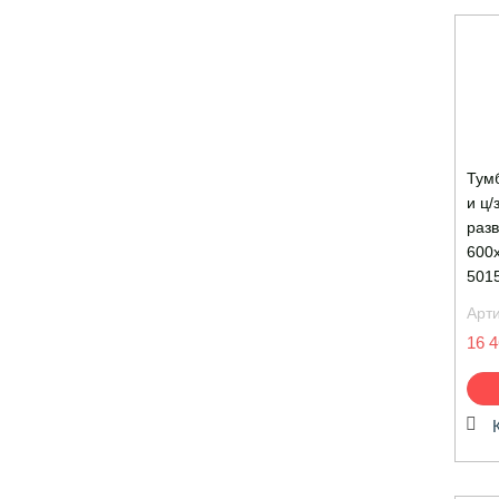
Тумб
и ц/
раз
600
501
Арт
16 4