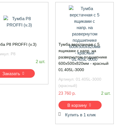
ба P8 PROFFI (v.3)
Тумба верстачная с 5
ящиками с напр. на
икул:
P8
развернутом подшипнике
2 шт.
600х500х820мм - красный
01.405L-3000
Заказать
Артикул:
01.405L-3000
(красный)
23 760 р.
2 шт.
В корзину
Купить в 1 клик