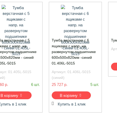
а верстачная с 5
Тумба верстачная с 6
Тум
ками с напр. на
ящиками с напр. на
Арт
вернутом подшипнике
развернутом подшипнике
х500х820мм - синий
600х500х820мм -синий
405L-5015
01.406L-5015
икул:
01.405L-5015
Артикул:
01.406L-5015
ий)
(синий)
60 р.
6 шт.
25 727 р.
5 шт.
В корзину
В корзину
Купить в 1 клик
Купить в 1 клик