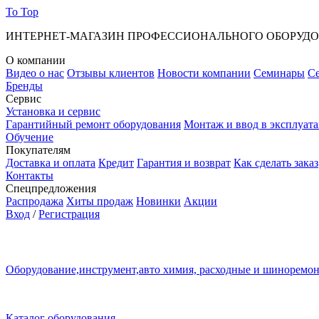
To Top
ИНТЕРНЕТ-МАГАЗИН ПРОФЕССИОНАЛЬНОГО ОБОРУД
О компании
Видео о нас
Отзывы клиентов
Новости компании
Семинары
С
Бренды
Сервис
Установка и сервис
Гарантийный ремонт оборудования
Монтаж и ввод в эксплуат
Обучение
Покупателям
Доставка и оплата
Кредит
Гарантия и возврат
Как сделать заказ
Контакты
Спецпредложения
Распродажа
Хиты продаж
Новинки
Акции
Вход
/
Регистрация
Оборудование,инструмент,авто химия, расходные и шиноремо
Каталог оборудования