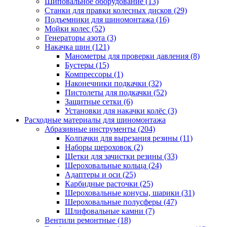
Шиповальное оборудование
(13)
Станки для правки колесных дисков
(29)
Подъемники для шиномонтажа
(16)
Мойки колес
(52)
Генераторы азота
(3)
Накачка шин
(121)
Манометры для проверки давления
(8)
Бустеры
(15)
Компрессоры
(1)
Наконечники подкачки
(32)
Пистолеты для подкачки
(52)
Защитные сетки
(6)
Установки для накачки колёс
(3)
Расходные материалы для шиномонтажа
Абразивные инструменты
(204)
Колпачки для вырезания резины
(11)
Наборы шероховок
(2)
Щетки для зачистки резины
(33)
Шероховальные кольца
(24)
Адаптеры и оси
(25)
Карбидные расточки
(25)
Шероховальные конусы, шарики
(31)
Шероховальные полусферы
(47)
Шлифовальные камни
(7)
Вентили ремонтные
(18)