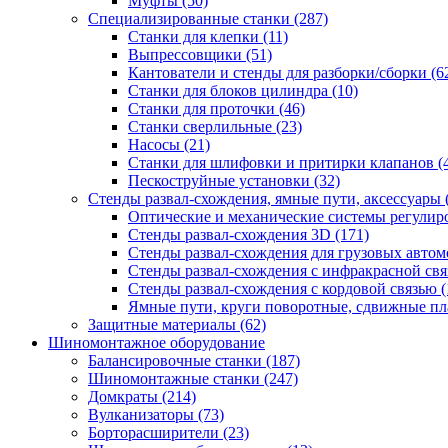
Муфты
(50)
Специализированные станки
(287)
Станки для клепки
(11)
Выпрессовщики
(51)
Кантователи и стенды для разборки/сборки
(6
Станки для блоков цилиндра
(10)
Станки для проточки
(46)
Станки сверлильные
(23)
Насосы
(21)
Станки для шлифовки и притирки клапанов
(
Пескоструйные установки
(32)
Стенды развал-схождения, ямные пути, аксессуары
Оптические и механические системы регулир
Стенды развал-схождения 3D
(171)
Стенды развал-схождения для грузовых авто
Стенды развал-схождения с инфракрасной св
Стенды развал-схождения с кордовой связью
(
Ямные пути, круги поворотные, сдвижные п
Защитные материалы
(62)
Шиномонтажное оборудование
Балансировочные станки
(187)
Шиномонтажные станки
(247)
Домкраты
(214)
Вулканизаторы
(73)
Борторасширители
(23)