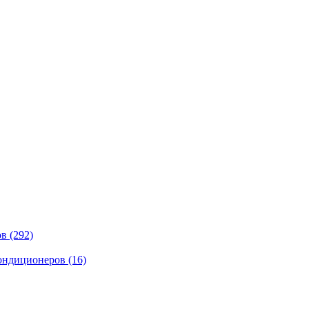
ов
(292)
кондиционеров
(16)