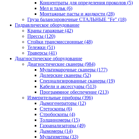
Концентраты для определения проколов
(5)
Мел и тальк
(6)
Монтажные пасты и жидкости
(28)
Груза балансировочные СТАЛЬНЫЕ "Fe"
(18)
Гидравлическое оборудование
Краны гаражные
(42)
Прессы
(120)
Стойки трансмиссионные
(48)
Тележки
(51)
Траверсы
(41)
Диагностическое оборудование
Диагностические сканеры
(984)
Мультимарочные сканеры
(177)
Дилерские сканеры
(52)
Специализированные сканеры
(19)
Кабели и аксессуары
(513)
Программное обеспечение
(213)
Измерительные приборы
(396)
Дымогенераторы
(12)
Стетоскопы
(6)
Стробоскопы
(4)
Толщиномеры
(15)
Газоанализаторы
(49)
Дымомеры
(14)
Мультиметры
(33)