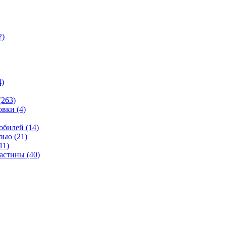
2)
4)
(263)
овки
(4)
мобилей
(14)
язью
(21)
11)
ластины
(40)