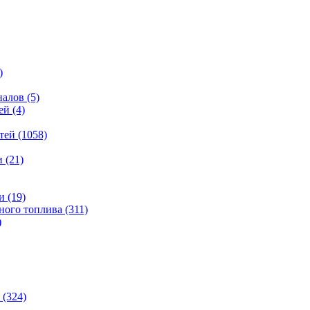
)
налов
(5)
ей
(4)
тей
(1058)
и
(21)
и
(19)
ьного топлива
(311)
)
(324)