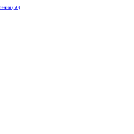
ления
(50)