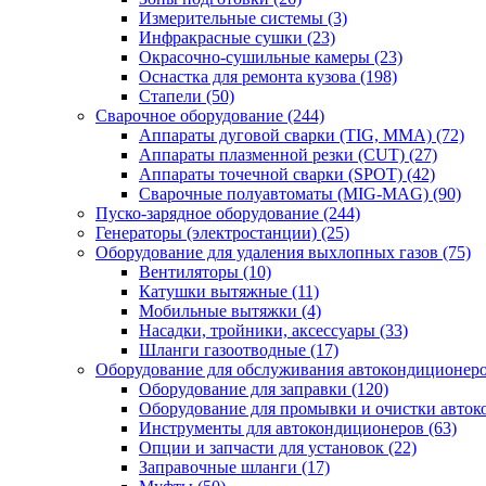
Измерительные системы
(3)
Инфракрасные сушки
(23)
Окрасочно-сушильные камеры
(23)
Оснастка для ремонта кузова
(198)
Стапели
(50)
Сварочное оборудование
(244)
Аппараты дуговой сварки (TIG, MMA)
(72)
Аппараты плазменной резки (CUT)
(27)
Аппараты точечной сварки (SPOT)
(42)
Сварочные полуавтоматы (MIG-MAG)
(90)
Пуско-зарядное оборудование
(244)
Генераторы (электростанции)
(25)
Оборудование для удаления выхлопных газов
(75)
Вентиляторы
(10)
Катушки вытяжные
(11)
Мобильные вытяжки
(4)
Насадки, тройники, аксессуары
(33)
Шланги газоотводные
(17)
Оборудование для обслуживания автокондиционер
Оборудование для заправки
(120)
Оборудование для промывки и очистки авто
Инструменты для автокондиционеров
(63)
Опции и запчасти для установок
(22)
Заправочные шланги
(17)