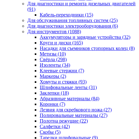
Для диагностики и ремонта дизельных двигателей
(91)
Кабель-переходники
(15)
Для обслуживания топливных систем
(25)
Для диагностики электрооборудования
(6)
Для инструментов
(1088)
Аккумуляторы и зарядные устройства
(32)
Круги и диски
(165)
Насадки для съемников стопорных колец
(8)
Метизы
(10)
Свёрла
(298)
Изоленты
(34)
Клеевые стержни
(7)
Маркеры
(2)
Хомуты и стяжки
(93)
Шлифовальные ленты
(31)
Заклепки
(18)
Абразивные материалы
(84)
Коронки
(7)
Лезвия для скребкового ножа
(27)
Полировальные материалы
(27)
Полотна режущие
(22)
Салфетки
(42)
Скобы
(5)
Тарелки шлифовальные
(9)