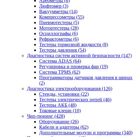
Ареометры
(8)
Люфтомер
(3)
Вакуумметры
(14)
Компрессометры
(55)
Пневмотестеры
(5)
Мотортестеры
(28)
Осциллографы
(6)
Рефрактометры
(6)
Тестеры тормозной жидкости
(8)
Тестеры давления
(54)
Диагностика систем активной безопасности
(147)
Система ADAS
(64)
Регулировка и проверка фар
(19)
Система TPMS
(62)
Программаторы датчиков давления в шинах
(2)
Диагностика электрооборудования
(126)
Стенды, установки
(22)
Тестеры электрических цепей
(46)
Тестеры АКБ
(48)
Токовые клещи
(10)
Чип-тюнинг
(428)
Оборудование
(26)
Кабели и адаптеры
(62)
Дополнительные модули и программы
(340)