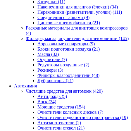
Заглушки
(11)
Наконечники для шлангов (ёлочки)
(34)
Переходники (разветвители, уголки)
(111)
Соединения с гайками
(9)
Цанговые пневмофитинги
(21)
Расходные материалы для винтовых компрессоров
(4)
Фильтра, масла, осушители для пневмолинии
(145)
Аэрозольные сепараторы
(9)
Блоки подготовки воздуха
(21)
Масла
(32)
Осушители
(7)
Редукторы воздушные
(2)
Ресиверы
(3)
Фильтры влагоотделители
(48)
Лубрикаторы
(21)
Автохимия
Чистящие средства для автомоек
(420)
Антидождь
(5)
Воск
(24)
Моющие средства
(154)
Очистители колесных дисков
(7)
Очистители подкапотного пространства
(19)
Антизапотеватели
(2)
Очистители стекол
(21)