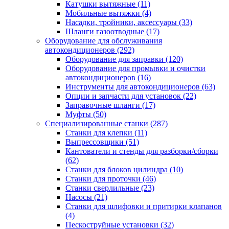
Катушки вытяжные
(11)
Мобильные вытяжки
(4)
Насадки, тройники, аксессуары
(33)
Шланги газоотводные
(17)
Оборудование для обслуживания
автокондиционеров
(292)
Оборудование для заправки
(120)
Оборудование для промывки и очистки
автокондиционеров
(16)
Инструменты для автокондиционеров
(63)
Опции и запчасти для установок
(22)
Заправочные шланги
(17)
Муфты
(50)
Специализированные станки
(287)
Станки для клепки
(11)
Выпрессовщики
(51)
Кантователи и стенды для разборки/сборки
(62)
Станки для блоков цилиндра
(10)
Станки для проточки
(46)
Станки сверлильные
(23)
Насосы
(21)
Станки для шлифовки и притирки клапанов
(4)
Пескоструйные установки
(32)