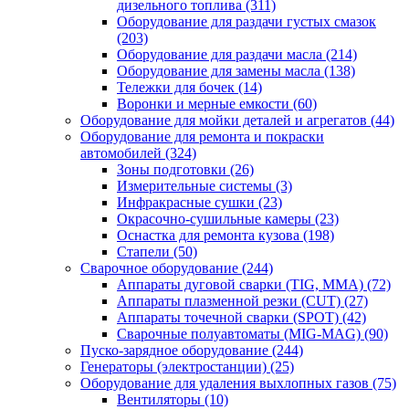
дизельного топлива
(311)
Оборудование для раздачи густых смазок
(203)
Оборудование для раздачи масла
(214)
Оборудование для замены масла
(138)
Тележки для бочек
(14)
Воронки и мерные емкости
(60)
Оборудование для мойки деталей и агрегатов
(44)
Оборудование для ремонта и покраски
автомобилей
(324)
Зоны подготовки
(26)
Измерительные системы
(3)
Инфракрасные сушки
(23)
Окрасочно-сушильные камеры
(23)
Оснастка для ремонта кузова
(198)
Стапели
(50)
Сварочное оборудование
(244)
Аппараты дуговой сварки (TIG, MMA)
(72)
Аппараты плазменной резки (CUT)
(27)
Аппараты точечной сварки (SPOT)
(42)
Сварочные полуавтоматы (MIG-MAG)
(90)
Пуско-зарядное оборудование
(244)
Генераторы (электростанции)
(25)
Оборудование для удаления выхлопных газов
(75)
Вентиляторы
(10)