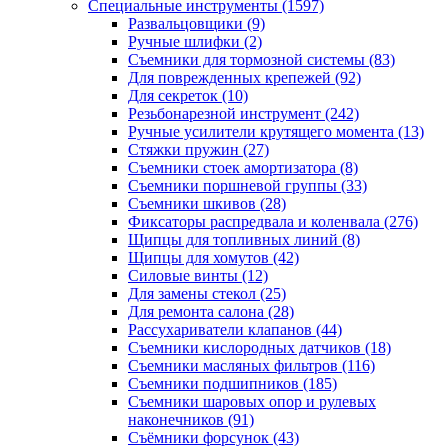
Специальные инструменты
(1597)
Развальцовщики
(9)
Ручные шлифки
(2)
Съемники для тормозной системы
(83)
Для поврежденных крепежей
(92)
Для секреток
(10)
Резьбонарезной инструмент
(242)
Ручные усилители крутящего момента
(13)
Стяжки пружин
(27)
Съемники стоек амортизатора
(8)
Съемники поршневой группы
(33)
Съемники шкивов
(28)
Фиксаторы распредвала и коленвала
(276)
Щипцы для топливных линий
(8)
Щипцы для хомутов
(42)
Силовые винты
(12)
Для замены стекол
(25)
Для ремонта салона
(28)
Рассухариватели клапанов
(44)
Съемники кислородных датчиков
(18)
Съемники масляных фильтров
(116)
Съемники подшипников
(185)
Съемники шаровых опор и рулевых
наконечников
(91)
Съёмники форсунок
(43)