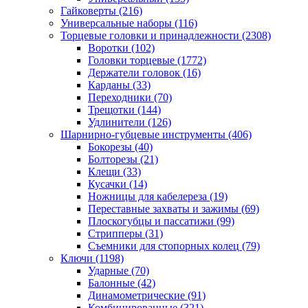
Гайковерты
(216)
Универсальные наборы
(116)
Торцевые головки и принадлежности
(2308)
Воротки
(102)
Головки торцевые
(1772)
Держатели головок
(16)
Карданы
(33)
Переходники
(70)
Трещотки
(144)
Удлинители
(126)
Шарнирно-губцевые инструменты
(406)
Бокорезы
(40)
Болторезы
(21)
Клещи
(33)
Кусачки
(14)
Ножницы для кабелереза
(19)
Переставные захваты и зажимы
(69)
Плоскогубцы и пассатижи
(99)
Стрипперы
(31)
Съемники для стопорных колец
(79)
Ключи
(1198)
Ударные
(70)
Балонные
(42)
Динамометрические
(91)
Комбинированные
(321)