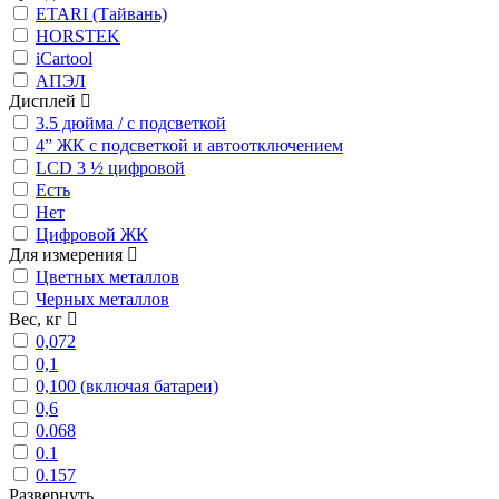
ETARI (Тайвань)
HORSTEK
iCartool
АПЭЛ
Дисплей
3.5 дюйма / с подсветкой
4” ЖК с подсветкой и автоотключением
LCD 3 ½ цифровой
Есть
Нет
Цифровой ЖК
Для измерения
Цветных металлов
Черных металлов
Вес, кг
0,072
0,1
0,100 (включая батареи)
0,6
0.068
0.1
0.157
Развернуть