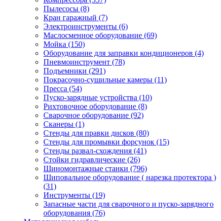
Пылесосы
(8)
Кран гаражный
(7)
Электроинструменты
(6)
Маслосменное оборудование
(69)
Мойка
(150)
Оборудование для заправки кондиционеров
(4)
Пневмоинструмент
(78)
Подъемники
(291)
Покрасочно-сушильные камеры
(11)
Пресса
(54)
Пуско-зарядные устройства
(10)
Рихтовочное оборудование
(8)
Сварочное оборудование
(92)
Сканеры
(1)
Стенды для правки дисков
(80)
Стенды для промывки форсунок
(15)
Стенды развал-схождения
(41)
Стойки гидравлические
(26)
Шиномонтажные станки
(796)
Шиповальное оборудование ( нарезка протектора )
(31)
Инструменты
(19)
Запасные части для сварочного и пуско-зарядного
оборудования
(76)