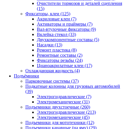
Очистители тормозов и деталей сцепления
(15)
Фиксаторы, клеи
(125)
Акриловые клеи
(7)
Активаторы и праймеры
(7)
Вал-втулочные фиксаторы
(9)
Вклейка стекол
(33)
Двухкомпонентные составы
(5)
Насадки
(13)
Ремонт пластика
(8)
Ремонтные составы
(2)
Фиксаторы резьбы
(24)
Цианоакрилатные клеи
(17)
Охлаждающая жидкость
(4)
Подъёмники
Парковочные системы
(37)
Подкатные колонны для грузовых автомобилей
(39)
Электрогидравлические
(7)
Электромеханические
(31)
Подъемники двухстоечные
(260)
Электрогидравлические
(213)
Электромеханические
(45)
Подъемники для мототехники
(12)
Подъемники канавные (на яму)
(29)