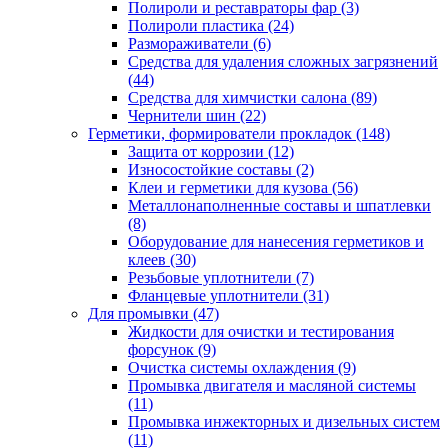
Полироли и реставраторы фар
(3)
Полироли пластика
(24)
Размораживатели
(6)
Средства для удаления сложных загрязнений
(44)
Средства для химчистки салона
(89)
Чернители шин
(22)
Герметики, формирователи прокладок
(148)
Защита от коррозии
(12)
Износостойкие составы
(2)
Клеи и герметики для кузова
(56)
Металлонаполненные составы и шпатлевки
(8)
Оборудование для нанесения герметиков и
клеев
(30)
Резьбовые уплотнители
(7)
Фланцевые уплотнители
(31)
Для промывки
(47)
Жидкости для очистки и тестирования
форсунок
(9)
Очистка системы охлаждения
(9)
Промывка двигателя и масляной системы
(11)
Промывка инжекторных и дизельных систем
(11)