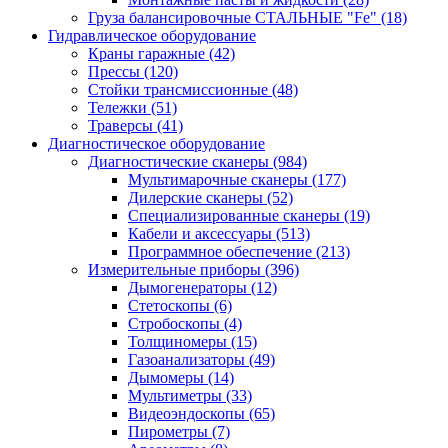
Груза балансировочные СТАЛЬНЫЕ "Fe"
(18)
Гидравлическое оборудование
Краны гаражные
(42)
Прессы
(120)
Стойки трансмиссионные
(48)
Тележки
(51)
Траверсы
(41)
Диагностическое оборудование
Диагностические сканеры
(984)
Мультимарочные сканеры
(177)
Дилерские сканеры
(52)
Специализированные сканеры
(19)
Кабели и аксессуары
(513)
Программное обеспечение
(213)
Измерительные приборы
(396)
Дымогенераторы
(12)
Стетоскопы
(6)
Стробоскопы
(4)
Толщиномеры
(15)
Газоанализаторы
(49)
Дымомеры
(14)
Мультиметры
(33)
Видеоэндоскопы
(65)
Пирометры
(7)