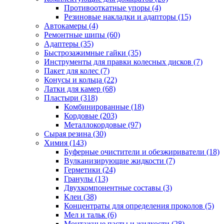
Противооткатные упоры
(4)
Резиновые накладки и адапторы
(15)
Автокамеры
(4)
Ремонтные шипы
(60)
Адаптеры
(35)
Быстрозажимные гайки
(35)
Инструменты для правки колесных дисков
(7)
Пакет для колес
(7)
Конусы и кольца
(22)
Латки для камер
(68)
Пластыри
(318)
Комбинированные
(18)
Кордовые
(203)
Металлокордовые
(97)
Сырая резина
(30)
Химия
(143)
Буферные очистители и обезжириватели
(18)
Вулканизирующие жидкости
(7)
Герметики
(24)
Гранулы
(13)
Двухкомпонентные составы
(3)
Клеи
(38)
Концентраты для определения проколов
(5)
Мел и тальк
(6)
Монтажные пасты и жидкости
(28)