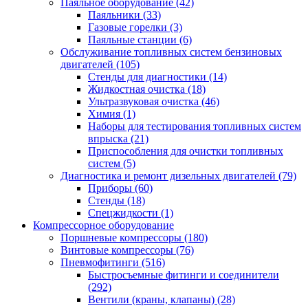
Паяльное оборудование
(42)
Паяльники
(33)
Газовые горелки
(3)
Паяльные станции
(6)
Обслуживание топливных систем бензиновых
двигателей
(105)
Стенды для диагностики
(14)
Жидкостная очистка
(18)
Ультразвуковая очистка
(46)
Химия
(1)
Наборы для тестирования топливных систем
впрыска
(21)
Приспособления для очистки топливных
систем
(5)
Диагностика и ремонт дизельных двигателей
(79)
Приборы
(60)
Стенды
(18)
Спецжидкости
(1)
Компрессорное оборудование
Поршневые компрессоры
(180)
Винтовые компрессоры
(76)
Пневмофитинги
(516)
Быстросъемные фитинги и соединители
(292)
Вентили (краны, клапаны)
(28)