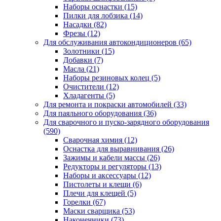
Наборы оснастки
(15)
Пилки для лобзика
(14)
Насадки
(82)
Фрезы
(12)
Для обслуживания автокондиционеров
(65)
Золотники
(15)
Добавки
(7)
Масла
(21)
Наборы резиновых колец
(5)
Очистители
(12)
Хладагенты
(5)
Для ремонта и покраски автомобилей
(33)
Для паяльного оборудования
(36)
Для сварочного и пуско-зарядного оборудования
(590)
Сварочная химия
(12)
Оснастка для выравнивания
(26)
Зажимы и кабели массы
(26)
Редукторы и регуляторы
(13)
Наборы и аксессуары
(12)
Пистолеты и клещи
(6)
Плечи для клещей
(5)
Горелки
(67)
Маски сварщика
(53)
Наконечники
(73)