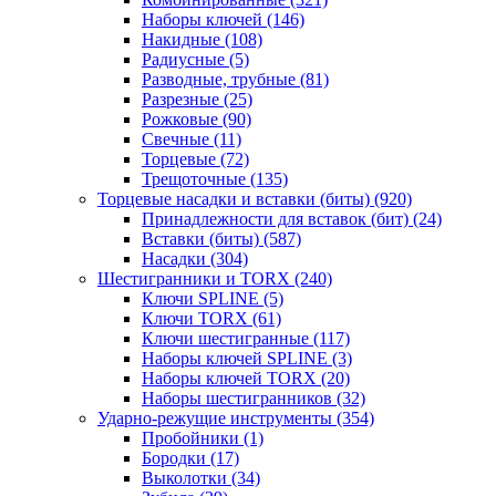
Наборы ключей
(146)
Накидные
(108)
Радиусные
(5)
Разводные, трубные
(81)
Разрезные
(25)
Рожковые
(90)
Свечные
(11)
Торцевые
(72)
Трещоточные
(135)
Торцевые насадки и вставки (биты)
(920)
Принадлежности для вставок (бит)
(24)
Вставки (биты)
(587)
Насадки
(304)
Шестигранники и TORX
(240)
Ключи SPLINE
(5)
Ключи TORX
(61)
Ключи шестигранные
(117)
Наборы ключей SPLINE
(3)
Наборы ключей TORX
(20)
Наборы шестигранников
(32)
Ударно-режущие инструменты
(354)
Пробойники
(1)
Бородки
(17)
Выколотки
(34)