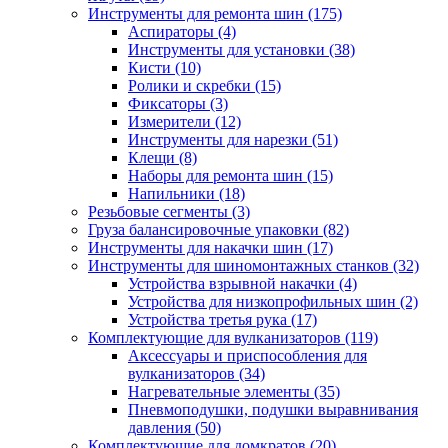
Инструменты для ремонта шин
(175)
Аспираторы
(4)
Инструменты для установки
(38)
Кисти
(10)
Ролики и скребки
(15)
Фиксаторы
(3)
Измерители
(12)
Инструменты для нарезки
(51)
Клещи
(8)
Наборы для ремонта шин
(15)
Напильники
(18)
Резьбовые сегменты
(3)
Груза балансировочные упаковки
(82)
Инструменты для накачки шин
(17)
Инструменты для шиномонтажных станков
(32)
Устройства взрывной накачки
(4)
Устройства для низкопрофильных шин
(2)
Устройства третья рука
(17)
Комплектующие для вулканизаторов
(119)
Аксессуары и приспособления для
вулканизаторов
(34)
Нагревательные элементы
(35)
Пневмоподушки, подушки выравнивания
давления
(50)
Комплектующие для домкратов
(20)