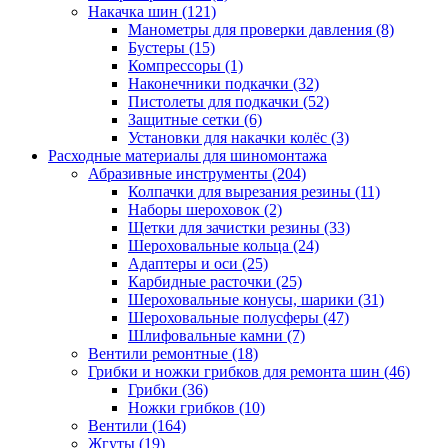
Накачка шин
(121)
Манометры для проверки давления
(8)
Бустеры
(15)
Компрессоры
(1)
Наконечники подкачки
(32)
Пистолеты для подкачки
(52)
Защитные сетки
(6)
Установки для накачки колёс
(3)
Расходные материалы для шиномонтажа
Абразивные инструменты
(204)
Колпачки для вырезания резины
(11)
Наборы шероховок
(2)
Щетки для зачистки резины
(33)
Шероховальные кольца
(24)
Адаптеры и оси
(25)
Карбидные расточки
(25)
Шероховальные конусы, шарики
(31)
Шероховальные полусферы
(47)
Шлифовальные камни
(7)
Вентили ремонтные
(18)
Грибки и ножки грибков для ремонта шин
(46)
Грибки
(36)
Ножки грибков
(10)
Вентили
(164)
Жгуты
(19)