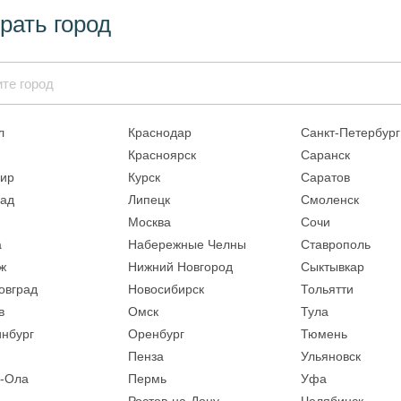
рать город
л
Краснодар
Санкт-Петербург
Красноярск
Саранск
ир
Курск
Саратов
рад
Липецк
Смоленск
Москва
Сочи
а
Набережные Челны
Ставрополь
ж
Нижний Новгород
Сыктывкар
овград
Новосибирск
Тольятти
в
Омск
Тула
инбург
Оренбург
Тюмень
Пенза
Ульяновск
-Ола
Пермь
Уфа