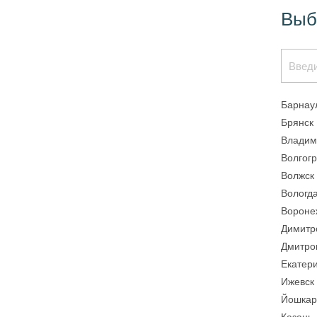
Выб
Барнау
Брянск
Владим
Волгог
Волжск
Вологд
Вороне
Димитр
Дмитро
Екатер
Ижевск
Йошкар