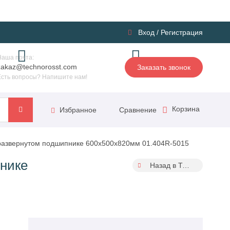
Вход
/
Регистрация
Наша почта:
zakaz@technorosst.com
Заказать звонок
Есть вопросы? Напишите нам!
Корзина
Сравнение
Избранное
на развернутом подшипнике 600х500х820мм 01.404R-5015
пнике
Назад в Тумбы