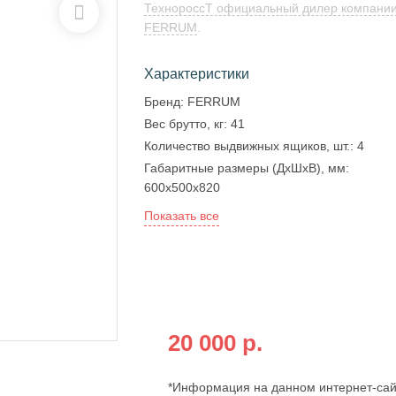
ТехнороссТ официальный дилер компани
FERRUM
.
Характеристики
Бренд:
FERRUM
Вес брутто, кг:
41
Количество выдвижных ящиков, шт.:
4
Габаритные размеры (ДxШxВ), мм:
600х500х820
Показать все
Бесплатная доставка по всей
России
при оплате на сайте от:
20 000 р.
*Информация на данном интернет-сай