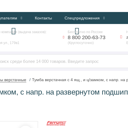
ИНТЕРНЕТ-МАГАЗИН ПРОФЕССИОНАЛЬНОГО ОБОРУДОВАНИЯ
упателям
Контакты
Спецпредложения
 компания (выдача заказов):
Бесплатно по России
8 800 200-63-73
я ул., 179в1
(Круглосуточно)
ы верстачные
Тумба верстачная с 4 ящ., и ц/замком, с напр. 
амком, с напр. на развернутом подши