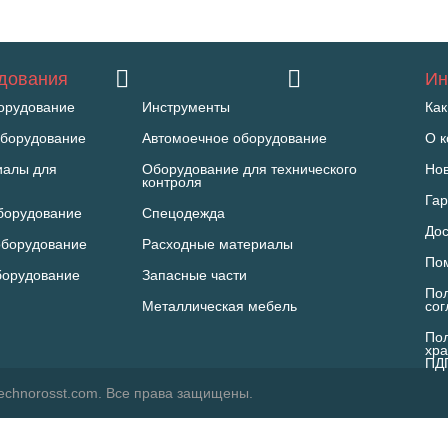
удования
Ин
орудование
Инструменты
Как
борудование
Автомоечное оборудование
О 
иалы для
Оборудование для технического
Но
контроля
Гар
борудование
Спецодежда
Дос
оборудование
Расходные материалы
По
борудование
Запасные части
Пол
Металлическая мебель
со
Пол
хра
ПД
echnorosst.com. Все права защищены.