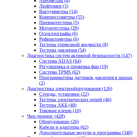
Ареометры
(8)
Люфтомер
(3)
Вакуумметры
(14)
Компрессометры
(55)
Пневмотестеры
(5)
Мотортестеры
(28)
Осциллографы
(6)
Рефрактометры
(6)
Тестеры тормозной жидкости
(8)
Тестеры давления
(54)
Диагностика систем активной безопасности
(147)
Система ADAS
(64)
Регулировка и проверка фар
(19)
Система TPMS
(62)
Программаторы датчиков давления в шинах
(2)
Диагностика электрооборудования
(126)
Стенды, установки
(22)
Тестеры электрических цепей
(46)
Тестеры АКБ
(48)
Токовые клещи
(10)
Чип-тюнинг
(428)
Оборудование
(26)
Кабели и адаптеры
(62)
Дополнительные модули и программы
(340)