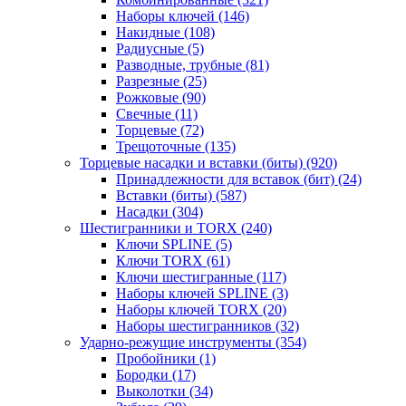
Наборы ключей
(146)
Накидные
(108)
Радиусные
(5)
Разводные, трубные
(81)
Разрезные
(25)
Рожковые
(90)
Свечные
(11)
Торцевые
(72)
Трещоточные
(135)
Торцевые насадки и вставки (биты)
(920)
Принадлежности для вставок (бит)
(24)
Вставки (биты)
(587)
Насадки
(304)
Шестигранники и TORX
(240)
Ключи SPLINE
(5)
Ключи TORX
(61)
Ключи шестигранные
(117)
Наборы ключей SPLINE
(3)
Наборы ключей TORX
(20)
Наборы шестигранников
(32)
Ударно-режущие инструменты
(354)
Пробойники
(1)
Бородки
(17)
Выколотки
(34)