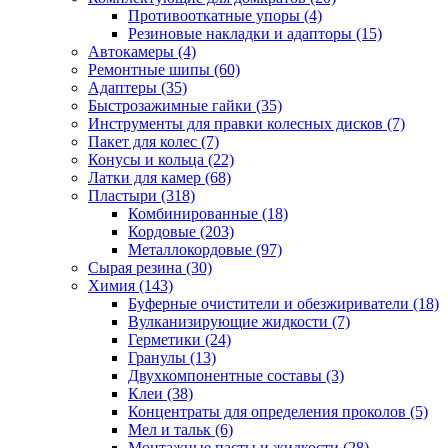
Противооткатные упоры
(4)
Резиновые накладки и адапторы
(15)
Автокамеры
(4)
Ремонтные шипы
(60)
Адаптеры
(35)
Быстрозажимные гайки
(35)
Инструменты для правки колесных дисков
(7)
Пакет для колес
(7)
Конусы и кольца
(22)
Латки для камер
(68)
Пластыри
(318)
Комбинированные
(18)
Кордовые
(203)
Металлокордовые
(97)
Сырая резина
(30)
Химия
(143)
Буферные очистители и обезжириватели
(18)
Вулканизирующие жидкости
(7)
Герметики
(24)
Гранулы
(13)
Двухкомпонентные составы
(3)
Клеи
(38)
Концентраты для определения проколов
(5)
Мел и тальк
(6)
Монтажные пасты и жидкости
(28)