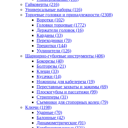
Гайковерты
(216)
Универсальные наборы
(116)
Торцевые головки и принадлежности
(2308)
Воротки
(102)
Головки торцевые
(1772)
Держатели головок
(16)
Карданы
(33)
Переходники
(70)
Трещотки
(144)
Удлинители
(126)
Шарнирно-губцевые инструменты
(406)
Бокорезы
(40)
Болторезы
(21)
Клещи
(33)
Кусачки
(14)
Ножницы для кабелереза
(19)
Переставные захваты и зажимы
(69)
Плоскогубцы и пассатижи
(99)
Стрипперы
(31)
Съемники для стопорных колец
(79)
Ключи
(1198)
Ударные
(70)
Балонные
(42)
Динамометрические
(91)
Комбинированные
(321)