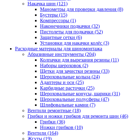
Накачка шин
(121)
Манометры для проверки давления
(8)
Бустеры
(15)
Компрессоры
(1)
Наконечники подкачки
(32)
Пистолеты для подкачки
(52)
Защитные сетки
(6)
Установки для накачки колёс
(3)
Расходные материалы для шиномонтажа
Абразивные инструменты
(204)
Колпачки для вырезания резины
(11)
Наборы шероховок
(2)
Щетки для зачистки резины
(33)
Шероховальные кольца
(24)
Адаптеры и оси
(25)
Карбидные расточки
(25)
Шероховальные конусы, шарики
(31)
Шероховальные полусферы
(47)
Шлифовальные камни
(7)
Вентили ремонтные
(18)
Грибки и ножки грибков для ремонта шин
(46)
Грибки
(36)
Ножки грибков
(10)
Вентили
(164)
Жгуты
(19)