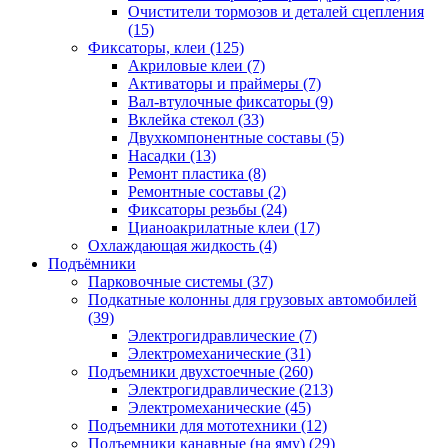
Очистители тормозов и деталей сцепления
(15)
Фиксаторы, клеи
(125)
Акриловые клеи
(7)
Активаторы и праймеры
(7)
Вал-втулочные фиксаторы
(9)
Вклейка стекол
(33)
Двухкомпонентные составы
(5)
Насадки
(13)
Ремонт пластика
(8)
Ремонтные составы
(2)
Фиксаторы резьбы
(24)
Цианоакрилатные клеи
(17)
Охлаждающая жидкость
(4)
Подъёмники
Парковочные системы
(37)
Подкатные колонны для грузовых автомобилей
(39)
Электрогидравлические
(7)
Электромеханические
(31)
Подъемники двухстоечные
(260)
Электрогидравлические
(213)
Электромеханические
(45)
Подъемники для мототехники
(12)
Подъемники канавные (на яму)
(29)