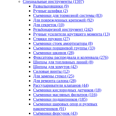
Специальные инструменты
(1597)
Развальцовщики
(9)
Ручные шлифки
(2)
Съемники для тормозной системы
(83)
Для поврежденных крепежей
(92)
Для секреток
(10)
Резьбонарезной инструмент
(242)
Ручные усилители крутящего момента
(13)
Стяжки пружин
(27)
Съемники стоек амортизатора
(8)
Съемники поршневой группы
(33)
Съемники шкивов
(28)
Фиксаторы распредвала и коленвала
(276)
Щипцы для топливных линий
(8)
Щипцы для хомутов
(42)
Силовые винты
(12)
Для замены стекол
(25)
Для ремонта салона
(28)
Рассухариватели клапанов
(44)
Съемники кислородных датчиков
(18)
Съемники масляных фильтров
(116)
Съемники подшипников
(185)
Съемники шаровых опор и рулевых
наконечников
(91)
Съёмники форсунок
(43)