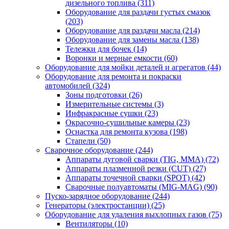
дизельного топлива
(311)
Оборудование для раздачи густых смазок
(203)
Оборудование для раздачи масла
(214)
Оборудование для замены масла
(138)
Тележки для бочек
(14)
Воронки и мерные емкости
(60)
Оборудование для мойки деталей и агрегатов
(44)
Оборудование для ремонта и покраски
автомобилей
(324)
Зоны подготовки
(26)
Измерительные системы
(3)
Инфракрасные сушки
(23)
Окрасочно-сушильные камеры
(23)
Оснастка для ремонта кузова
(198)
Стапели
(50)
Сварочное оборудование
(244)
Аппараты дуговой сварки (TIG, MMA)
(72)
Аппараты плазменной резки (CUT)
(27)
Аппараты точечной сварки (SPOT)
(42)
Сварочные полуавтоматы (MIG-MAG)
(90)
Пуско-зарядное оборудование
(244)
Генераторы (электростанции)
(25)
Оборудование для удаления выхлопных газов
(75)
Вентиляторы
(10)