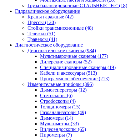
Груза балансировочные СТАЛЬНЫЕ "Fe"
(18)
Гидравлическое оборудование
Краны гаражные
(42)
Прессы
(120)
Стойки трансмиссионные
(48)
Тележки
(51)
Траверсы
(41)
Диагностическое оборудование
Диагностические сканеры
(984)
Мультимарочные сканеры
(177)
Дилерские сканеры
(52)
Специализированные сканеры
(19)
Кабели и аксессуары
(513)
Программное обеспечение
(213)
Измерительные приборы
(396)
Дымогенераторы
(12)
Стетоскопы
(6)
Стробоскопы
(4)
Толщиномеры
(15)
Газоанализаторы
(49)
Дымомеры
(14)
Мультиметры
(33)
Видеоэндоскопы
(65)
Пирометры
(7)