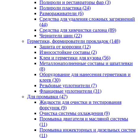
Полироли и реставраторы фар
(3)
Полироли пластика
(24)
Размораживатели
(6)
Средства для удаления сложных загрязнений
(44)
Средства для химчистки салона
(89)
Чернители шин
(22)
Герметики, формирователи прокладок
(148)
Защита от коррозии
(12)
Износостойкие составы
(2)
Клеи и герметики для кузова
(56)
Металлонаполненные составы и шпатлевки
(8)
Оборудование для нанесения герметиков и
клеев
(30)
Резьбовые уплотнители
(7)
Фланцевые уплотнители
(31)
Для промывки
(47)
Жидкости для очистки и тестирования
форсунок
(9)
Очистка системы охлаждения
(9)
Промывка двигателя и масляной системы
(11)
Промывка инжекторных и дизельных систем
(11)