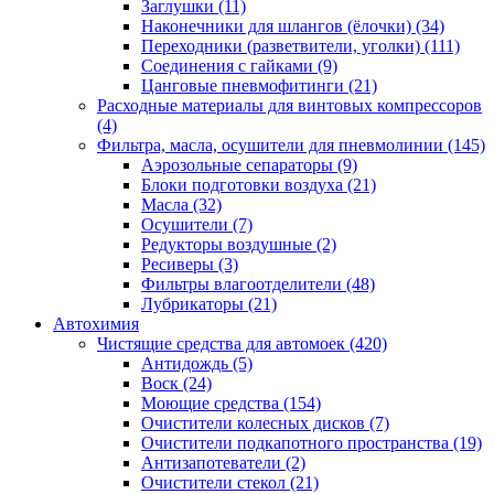
Заглушки
(11)
Наконечники для шлангов (ёлочки)
(34)
Переходники (разветвители, уголки)
(111)
Соединения с гайками
(9)
Цанговые пневмофитинги
(21)
Расходные материалы для винтовых компрессоров
(4)
Фильтра, масла, осушители для пневмолинии
(145)
Аэрозольные сепараторы
(9)
Блоки подготовки воздуха
(21)
Масла
(32)
Осушители
(7)
Редукторы воздушные
(2)
Ресиверы
(3)
Фильтры влагоотделители
(48)
Лубрикаторы
(21)
Автохимия
Чистящие средства для автомоек
(420)
Антидождь
(5)
Воск
(24)
Моющие средства
(154)
Очистители колесных дисков
(7)
Очистители подкапотного пространства
(19)
Антизапотеватели
(2)
Очистители стекол
(21)