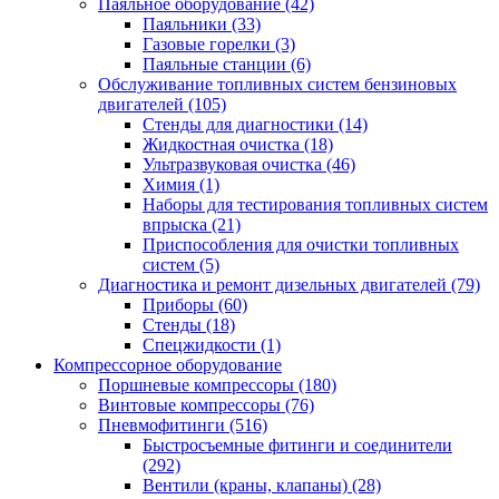
Паяльное оборудование
(42)
Паяльники
(33)
Газовые горелки
(3)
Паяльные станции
(6)
Обслуживание топливных систем бензиновых
двигателей
(105)
Стенды для диагностики
(14)
Жидкостная очистка
(18)
Ультразвуковая очистка
(46)
Химия
(1)
Наборы для тестирования топливных систем
впрыска
(21)
Приспособления для очистки топливных
систем
(5)
Диагностика и ремонт дизельных двигателей
(79)
Приборы
(60)
Стенды
(18)
Спецжидкости
(1)
Компрессорное оборудование
Поршневые компрессоры
(180)
Винтовые компрессоры
(76)
Пневмофитинги
(516)
Быстросъемные фитинги и соединители
(292)
Вентили (краны, клапаны)
(28)