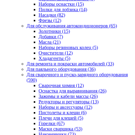
Наборы оснастки
(15)
Пилки для лобзика
(14)
Насадки
(82)
Фрезы
(12)
Для обслуживания автокондиционеров
(65)
Золотники
(15)
Добавки
(7)
Масла
(21)
Наборы резиновых колец
(5)
Очистители
(12)
Хладагенты
(5)
Для ремонта и покраски автомобилей
(33)
Для паяльного оборудования
(36)
Для сварочного и пуско-зарядного оборудования
(590)
Сварочная химия
(12)
Оснастка для выравнивания
(26)
Зажимы и кабели массы
(26)
Редукторы и регуляторы
(13)
Наборы и аксессуары
(12)
Пистолеты и клещи
(6)
Плечи для клещей
(5)
Горелки
(67)
Маски сварщика
(53)
Наконечники
(73)