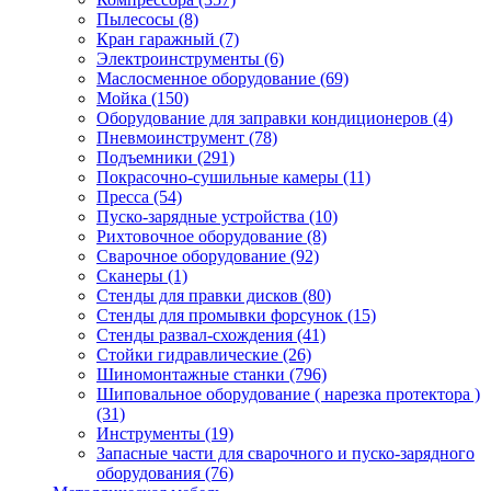
Пылесосы
(8)
Кран гаражный
(7)
Электроинструменты
(6)
Маслосменное оборудование
(69)
Мойка
(150)
Оборудование для заправки кондиционеров
(4)
Пневмоинструмент
(78)
Подъемники
(291)
Покрасочно-сушильные камеры
(11)
Пресса
(54)
Пуско-зарядные устройства
(10)
Рихтовочное оборудование
(8)
Сварочное оборудование
(92)
Сканеры
(1)
Стенды для правки дисков
(80)
Стенды для промывки форсунок
(15)
Стенды развал-схождения
(41)
Стойки гидравлические
(26)
Шиномонтажные станки
(796)
Шиповальное оборудование ( нарезка протектора )
(31)
Инструменты
(19)
Запасные части для сварочного и пуско-зарядного
оборудования
(76)