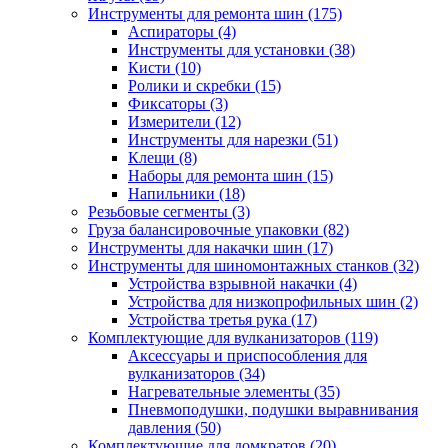
Инструменты для ремонта шин
(175)
Аспираторы
(4)
Инструменты для установки
(38)
Кисти
(10)
Ролики и скребки
(15)
Фиксаторы
(3)
Измерители
(12)
Инструменты для нарезки
(51)
Клещи
(8)
Наборы для ремонта шин
(15)
Напильники
(18)
Резьбовые сегменты
(3)
Груза балансировочные упаковки
(82)
Инструменты для накачки шин
(17)
Инструменты для шиномонтажных станков
(32)
Устройства взрывной накачки
(4)
Устройства для низкопрофильных шин
(2)
Устройства третья рука
(17)
Комплектующие для вулканизаторов
(119)
Аксессуары и приспособления для
вулканизаторов
(34)
Нагревательные элементы
(35)
Пневмоподушки, подушки выравнивания
давления
(50)
Комплектующие для домкратов
(20)