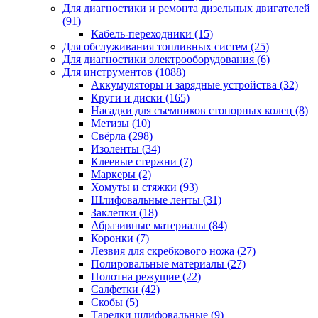
Для диагностики и ремонта дизельных двигателей
(91)
Кабель-переходники
(15)
Для обслуживания топливных систем
(25)
Для диагностики электрооборудования
(6)
Для инструментов
(1088)
Аккумуляторы и зарядные устройства
(32)
Круги и диски
(165)
Насадки для съемников стопорных колец
(8)
Метизы
(10)
Свёрла
(298)
Изоленты
(34)
Клеевые стержни
(7)
Маркеры
(2)
Хомуты и стяжки
(93)
Шлифовальные ленты
(31)
Заклепки
(18)
Абразивные материалы
(84)
Коронки
(7)
Лезвия для скребкового ножа
(27)
Полировальные материалы
(27)
Полотна режущие
(22)
Салфетки
(42)
Скобы
(5)
Тарелки шлифовальные
(9)