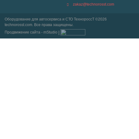
zakaz@technorosst.com
Оборудование для автосервиса и СТО ТехнороссТ ©2026
technorosst.com. Все права защищены.
Продвижение сайта - mStudio