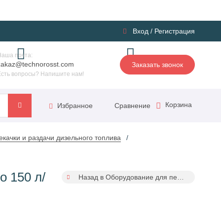
Вход
/
Регистрация
Наша почта:
zakaz@technorosst.com
Заказать звонок
Есть вопросы? Напишите нам!
Корзина
Сравнение
Избранное
качки и раздачи дизельного топлива
о 150 л/
Назад в Оборудование для перекачки и раздачи дизельного топлива