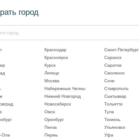
рать город
л
Краснодар
Санкт-Петербург
Красноярск
Саранск
ир
Курск
Саратов
рад
Липецк
Смоленск
Москва
Сочи
а
Набережные Челны
Ставрополь
ж
Нижний Новгород
Сыктывкар
овград
Новосибирск
Тольятти
в
Омск
Тула
инбург
Оренбург
Тюмень
Пенза
Ульяновск
-Ола
Пермь
Уфа