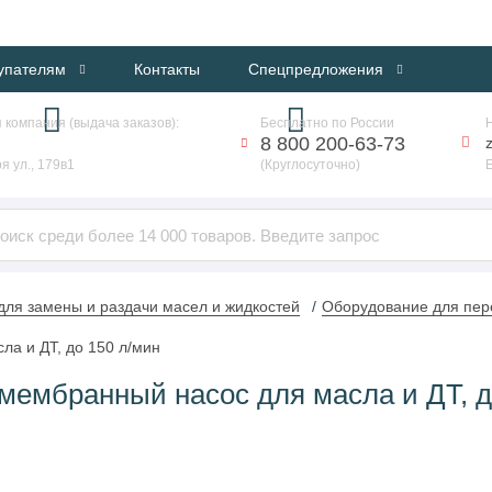
ИНТЕРНЕТ-МАГАЗИН ПРОФЕССИОНАЛЬНОГО ОБОРУДОВАНИЯ
упателям
Контакты
Спецпредложения
 компания (выдача заказов):
Бесплатно по России
8 800 200-63-73
я ул., 179в1
(Круглосуточно)
ля замены и раздачи масел и жидкостей
Оборудование для пере
ла и ДТ, до 150 л/мин
мембранный насос для масла и ДТ, д