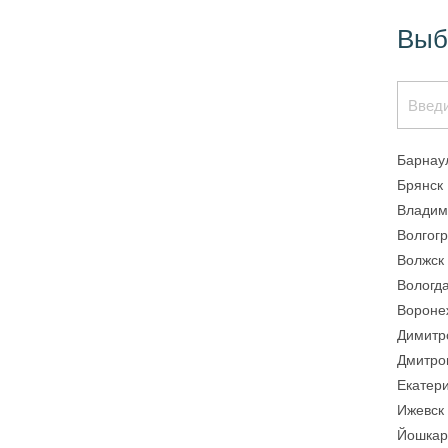
Выб
Барнау
Брянск
Владим
Волгог
Волжск
Вологд
Вороне
Димитр
Дмитро
Екатер
Ижевск
Йошкар