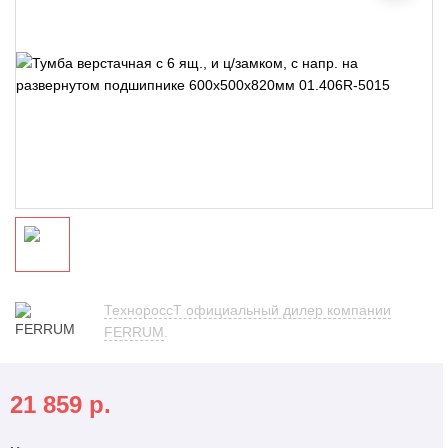
ТехнороссТ официальный дилер компании
FERRUM
.
21 859
р.